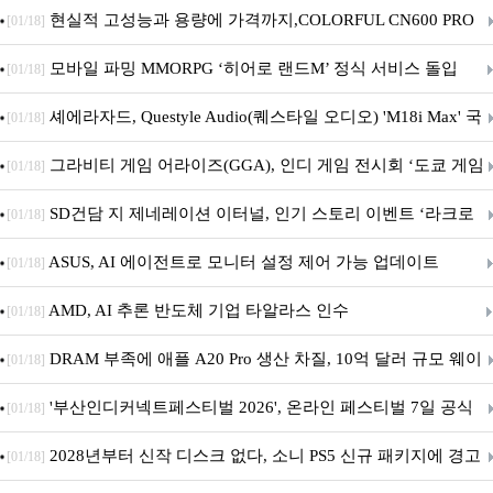
브랜드데이 기획전 진행
현실적 고성능과 용량에 가격까지,COLORFUL CN600 PRO
[01/18]
M.2 NVMe 디앤디컴 1TB
모바일 파밍 MMORPG ‘히어로 랜드M’ 정식 서비스 돌입
[01/18]
셰에라자드, Questyle Audio(퀘스타일 오디오) 'M18i Max' 국
[01/18]
내 정식 출시
그라비티 게임 어라이즈(GGA), 인디 게임 전시회 ‘도쿄 게임
[01/18]
던전 13’ 참가!
SD건담 지 제네레이션 이터널, 인기 스토리 이벤트 ‘라크로
[01/18]
아의 용사’ 재개최 및 풍성한 기념 이벤트 실시!
ASUS, AI 에이전트로 모니터 설정 제어 가능 업데이트
[01/18]
AMD, AI 추론 반도체 기업 타알라스 인수
[01/18]
DRAM 부족에 애플 A20 Pro 생산 차질, 10억 달러 규모 웨이
[01/18]
퍼 대기
'부산인디커넥트페스티벌 2026', 온라인 페스티벌 7일 공식
[01/18]
개막... 22일간 진행
2028년부터 신작 디스크 없다, 소니 PS5 신규 패키지에 경고
[01/18]