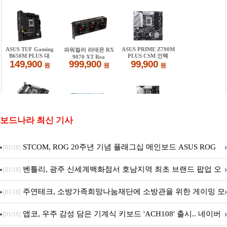
보드나라 최신 기사
STCOM, ROG 20주년 기념 플래그십 메인보드 ASUS ROG
[01/18]
Crosshair X870E EDITION 20 국내 출시 예정
벤틀리, 광주 신세계백화점서 호남지역 최초 브랜드 팝업 오
[01/18]
픈
주연테크, 소방가족희망나눔재단에 소방관을 위한 게이밍 모
[01/18]
니터·스마트 펫 침대 기부
앱코, 우주 감성 담은 기계식 키보드 'ACH108' 출시.. 네이버
[01/18]