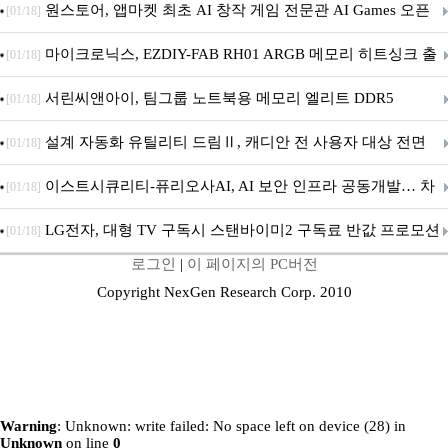
문 추가
원스토어, 앱마켓 최초 AI 창작 게임 전문관 AI Games 오픈
[01/18]
마이크로닉스, EZDIY-FAB RH01 ARGB 메모리 히트싱크 출
[01/18]
시
서린씨앤아이, 팀그룹 노트북용 메모리 엘리트 DDR5
[01/18]
5600MHz 16GB 출시
설계 자동화 유틸리티 드림Ⅱ, 캐디안 전 사용자 대상 전면
[01/18]
무상 배포
이스트시큐리티-퓨리오사AI, AI 보안 인프라 공동개발… 차
[01/18]
세대 AI 보안 플랫폼 구축
LG전자, 대형 TV 구독시 스탠바이미2 구독료 반값 프로모션
[01/18]
로그인
|
이 페이지의 PC버전
Copyright NexGen Research Corp. 2010
Warning
: Unknown: write failed: No space left on device (28) in
Unknown
on line
0