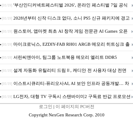
퍼 대기
'부산인디커넥트페스티벌 2026', 온라인 페스티벌 7일 공식
[01/19]
개막... 22일간 진행
2028년부터 신작 디스크 없다, 소니 PS5 신규 패키지에 경고
[01/19]
문 추가
원스토어, 앱마켓 최초 AI 창작 게임 전문관 AI Games 오픈
[01/19]
마이크로닉스, EZDIY-FAB RH01 ARGB 메모리 히트싱크 출
[01/19]
시
서린씨앤아이, 팀그룹 노트북용 메모리 엘리트 DDR5
[01/19]
5600MHz 16GB 출시
설계 자동화 유틸리티 드림Ⅱ, 캐디안 전 사용자 대상 전면
[01/19]
무상 배포
이스트시큐리티-퓨리오사AI, AI 보안 인프라 공동개발… 차
[01/19]
세대 AI 보안 플랫폼 구축
LG전자, 대형 TV 구독시 스탠바이미2 구독료 반값 프로모션
[01/19]
로그인
|
이 페이지의 PC버전
Copyright NexGen Research Corp. 2010