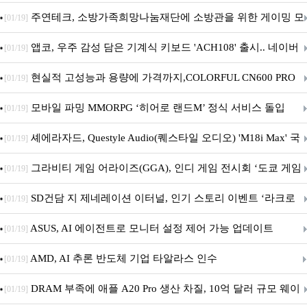
픈
주연테크, 소방가족희망나눔재단에 소방관을 위한 게이밍 모
[01/19]
니터·스마트 펫 침대 기부
앱코, 우주 감성 담은 기계식 키보드 'ACH108' 출시.. 네이버
[01/19]
브랜드데이 기획전 진행
현실적 고성능과 용량에 가격까지,COLORFUL CN600 PRO
[01/19]
M.2 NVMe 디앤디컴 1TB
모바일 파밍 MMORPG ‘히어로 랜드M’ 정식 서비스 돌입
[01/19]
셰에라자드, Questyle Audio(퀘스타일 오디오) 'M18i Max' 국
[01/19]
내 정식 출시
그라비티 게임 어라이즈(GGA), 인디 게임 전시회 ‘도쿄 게임
[01/19]
던전 13’ 참가!
SD건담 지 제네레이션 이터널, 인기 스토리 이벤트 ‘라크로
[01/19]
아의 용사’ 재개최 및 풍성한 기념 이벤트 실시!
ASUS, AI 에이전트로 모니터 설정 제어 가능 업데이트
[01/19]
AMD, AI 추론 반도체 기업 타알라스 인수
[01/19]
DRAM 부족에 애플 A20 Pro 생산 차질, 10억 달러 규모 웨이
[01/19]