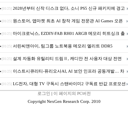
개막... 22일간 진행
2028년부터 신작 디스크 없다, 소니 PS5 신규 패키지에 경고
[01/25]
문 추가
원스토어, 앱마켓 최초 AI 창작 게임 전문관 AI Games 오픈
[01/25]
마이크로닉스, EZDIY-FAB RH01 ARGB 메모리 히트싱크 출
[01/25]
시
서린씨앤아이, 팀그룹 노트북용 메모리 엘리트 DDR5
[01/25]
5600MHz 16GB 출시
설계 자동화 유틸리티 드림Ⅱ, 캐디안 전 사용자 대상 전면
[01/25]
무상 배포
이스트시큐리티-퓨리오사AI, AI 보안 인프라 공동개발… 차
[01/25]
세대 AI 보안 플랫폼 구축
LG전자, 대형 TV 구독시 스탠바이미2 구독료 반값 프로모션
[01/25]
로그인
|
이 페이지의 PC버전
Copyright NexGen Research Corp. 2010