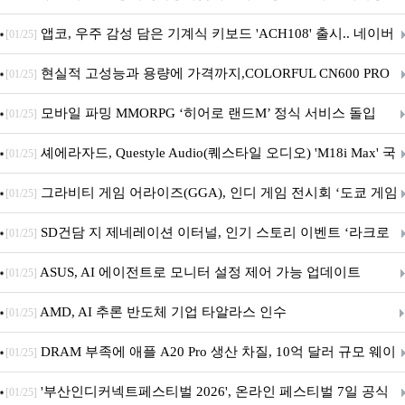
니터·스마트 펫 침대 기부
앱코, 우주 감성 담은 기계식 키보드 'ACH108' 출시.. 네이버
[01/25]
브랜드데이 기획전 진행
현실적 고성능과 용량에 가격까지,COLORFUL CN600 PRO
[01/25]
M.2 NVMe 디앤디컴 1TB
모바일 파밍 MMORPG ‘히어로 랜드M’ 정식 서비스 돌입
[01/25]
셰에라자드, Questyle Audio(퀘스타일 오디오) 'M18i Max' 국
[01/25]
내 정식 출시
그라비티 게임 어라이즈(GGA), 인디 게임 전시회 ‘도쿄 게임
[01/25]
던전 13’ 참가!
SD건담 지 제네레이션 이터널, 인기 스토리 이벤트 ‘라크로
[01/25]
아의 용사’ 재개최 및 풍성한 기념 이벤트 실시!
ASUS, AI 에이전트로 모니터 설정 제어 가능 업데이트
[01/25]
AMD, AI 추론 반도체 기업 타알라스 인수
[01/25]
DRAM 부족에 애플 A20 Pro 생산 차질, 10억 달러 규모 웨이
[01/25]
퍼 대기
'부산인디커넥트페스티벌 2026', 온라인 페스티벌 7일 공식
[01/25]