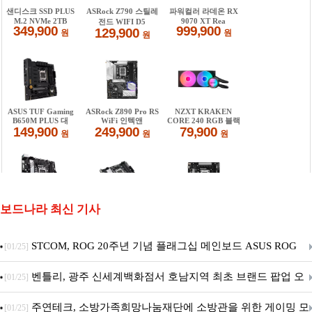
보드나라 최신 기사
STCOM, ROG 20주년 기념 플래그십 메인보드 ASUS ROG
[01/25]
Crosshair X870E EDITION 20 국내 출시 예정
벤틀리, 광주 신세계백화점서 호남지역 최초 브랜드 팝업 오
[01/25]
픈
주연테크, 소방가족희망나눔재단에 소방관을 위한 게이밍 모
[01/25]