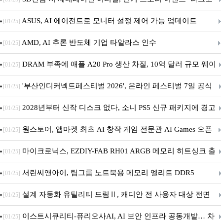
아의 용사’ 재개최 및 풍성한 기념 이벤트 실시!
ASUS, AI 에이전트로 모니터 설정 제어 가능 업데이트
[01/25]
AMD, AI 추론 반도체 기업 타알라스 인수
[01/25]
DRAM 부족에 애플 A20 Pro 생산 차질, 10억 달러 규모 웨이
[01/25]
퍼 대기
'부산인디커넥트페스티벌 2026', 온라인 페스티벌 7일 공식
[01/25]
개막... 22일간 진행
2028년부터 신작 디스크 없다, 소니 PS5 신규 패키지에 경고
[01/25]
문 추가
원스토어, 앱마켓 최초 AI 창작 게임 전문관 AI Games 오픈
[01/25]
마이크로닉스, EZDIY-FAB RH01 ARGB 메모리 히트싱크 출
[01/25]
시
서린씨앤아이, 팀그룹 노트북용 메모리 엘리트 DDR5
[01/25]
5600MHz 16GB 출시
설계 자동화 유틸리티 드림Ⅱ, 캐디안 전 사용자 대상 전면
[01/25]
무상 배포
이스트시큐리티-퓨리오사AI, AI 보안 인프라 공동개발… 차
[01/25]