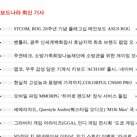
보드나라 최신 기사
STCOM, ROG 20주년 기념 플래그십 메인보드 ASUS ROG
[01/25]
Crosshair X870E EDITION 20 국내 출시 예정
벤틀리, 광주 신세계백화점서 호남지역 최초 브랜드 팝업 오
[01/25]
픈
주연테크, 소방가족희망나눔재단에 소방관을 위한 게이밍 모
[01/25]
니터·스마트 펫 침대 기부
앱코, 우주 감성 담은 기계식 키보드 'ACH108' 출시.. 네이버
[01/25]
브랜드데이 기획전 진행
현실적 고성능과 용량에 가격까지,COLORFUL CN600 PRO
[01/25]
M.2 NVMe 디앤디컴 1TB
모바일 파밍 MMORPG ‘히어로 랜드M’ 정식 서비스 돌입
[01/25]
셰에라자드, Questyle Audio(퀘스타일 오디오) 'M18i Max' 국
[01/25]
내 정식 출시
그라비티 게임 어라이즈(GGA), 인디 게임 전시회 ‘도쿄 게임
[01/25]
던전 13’ 참가!
SD건담 지 제네레이션 이터널, 인기 스토리 이벤트 ‘라크로
[01/25]