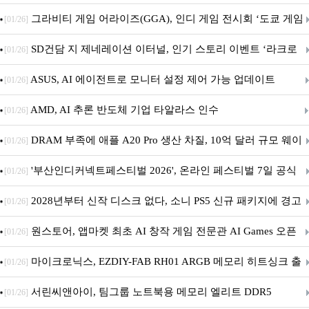
내 정식 출시
그라비티 게임 어라이즈(GGA), 인디 게임 전시회 ‘도쿄 게임
[01/26]
던전 13’ 참가!
SD건담 지 제네레이션 이터널, 인기 스토리 이벤트 ‘라크로
[01/26]
아의 용사’ 재개최 및 풍성한 기념 이벤트 실시!
ASUS, AI 에이전트로 모니터 설정 제어 가능 업데이트
[01/26]
AMD, AI 추론 반도체 기업 타알라스 인수
[01/26]
DRAM 부족에 애플 A20 Pro 생산 차질, 10억 달러 규모 웨이
[01/26]
퍼 대기
'부산인디커넥트페스티벌 2026', 온라인 페스티벌 7일 공식
[01/26]
개막... 22일간 진행
2028년부터 신작 디스크 없다, 소니 PS5 신규 패키지에 경고
[01/26]
문 추가
원스토어, 앱마켓 최초 AI 창작 게임 전문관 AI Games 오픈
[01/26]
마이크로닉스, EZDIY-FAB RH01 ARGB 메모리 히트싱크 출
[01/26]
시
서린씨앤아이, 팀그룹 노트북용 메모리 엘리트 DDR5
[01/26]