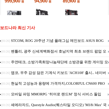
보드나라 최신 기사
STCOM, ROG 20주년 기념 플래그십 메인보드 ASUS ROG
[01/26]
Crosshair X870E EDITION 20 국내 출시 예정
벤틀리, 광주 신세계백화점서 호남지역 최초 브랜드 팝업 오
[01/26]
픈
주연테크, 소방가족희망나눔재단에 소방관을 위한 게이밍 모
[01/26]
니터·스마트 펫 침대 기부
앱코, 우주 감성 담은 기계식 키보드 'ACH108' 출시.. 네이버
[01/26]
브랜드데이 기획전 진행
현실적 고성능과 용량에 가격까지,COLORFUL CN600 PRO
[01/26]
M.2 NVMe 디앤디컴 1TB
모바일 파밍 MMORPG ‘히어로 랜드M’ 정식 서비스 돌입
[01/26]
셰에라자드, Questyle Audio(퀘스타일 오디오) 'M18i Max' 국
[01/26]