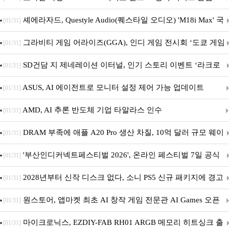
셰에라자드, Questyle Audio(퀘스타일 오디오) 'M18i Max' 국
[01/31]
내 정식 출시
그라비티 게임 어라이즈(GGA), 인디 게임 전시회 ‘도쿄 게임
[01/31]
던전 13’ 참가!
SD건담 지 제네레이션 이터널, 인기 스토리 이벤트 ‘라크로
[01/31]
아의 용사’ 재개최 및 풍성한 기념 이벤트 실시!
ASUS, AI 에이전트로 모니터 설정 제어 가능 업데이트
[01/31]
AMD, AI 추론 반도체 기업 타알라스 인수
[01/31]
DRAM 부족에 애플 A20 Pro 생산 차질, 10억 달러 규모 웨이
[01/31]
퍼 대기
'부산인디커넥트페스티벌 2026', 온라인 페스티벌 7일 공식
[01/31]
개막... 22일간 진행
2028년부터 신작 디스크 없다, 소니 PS5 신규 패키지에 경고
[01/31]
문 추가
원스토어, 앱마켓 최초 AI 창작 게임 전문관 AI Games 오픈
[01/31]
마이크로닉스, EZDIY-FAB RH01 ARGB 메모리 히트싱크 출
[01/31]