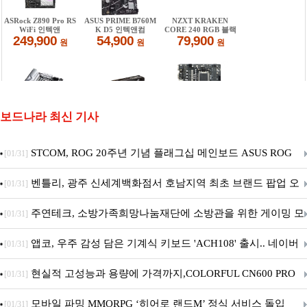
보드나라 최신 기사
STCOM, ROG 20주년 기념 플래그십 메인보드 ASUS ROG
[01/31]
Crosshair X870E EDITION 20 국내 출시 예정
벤틀리, 광주 신세계백화점서 호남지역 최초 브랜드 팝업 오
[01/31]
픈
주연테크, 소방가족희망나눔재단에 소방관을 위한 게이밍 모
[01/31]
니터·스마트 펫 침대 기부
앱코, 우주 감성 담은 기계식 키보드 'ACH108' 출시.. 네이버
[01/31]
브랜드데이 기획전 진행
현실적 고성능과 용량에 가격까지,COLORFUL CN600 PRO
[01/31]
M.2 NVMe 디앤디컴 1TB
모바일 파밍 MMORPG ‘히어로 랜드M’ 정식 서비스 돌입
[01/31]