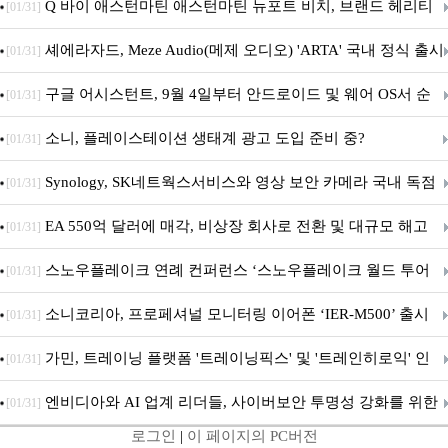
‘알파마요 2 슈퍼’ 상업적 이용 가능
Q 바이 애스턴마틴 애스턴마틴 뉴포트 비치, 브랜드 헤리티
[01/31]
지 담은 ‘헤리티지 에디션 컬렉션’ 공개
셰에라자드, Meze Audio(메제 오디오) 'ARTA' 국내 정식 출시
[01/31]
구글 어시스턴트, 9월 4일부터 안드로이드 및 웨어 OS서 순
[01/31]
차 서비스 종료
소니, 플레이스테이션 생태계 광고 도입 준비 중?
[01/31]
Synology, SK네트웍스서비스와 영상 보안 카메라 국내 독점
[01/31]
판매 파트너십 체결
EA 550억 달러에 매각, 비상장 회사로 전환 및 대규모 해고
[01/31]
전망
스노우플레이크 연례 컨퍼런스 ‘스노우플레이크 월드 투어
[01/31]
서울’ 개최
소니코리아, 프로페셔널 모니터링 이어폰 ‘IER-M500’ 출시
[01/31]
가민, 트레이닝 플랫폼 '트레이닝픽스' 및 '트레인히로익' 인
[01/31]
수로 선수와 코치에 맞춤형 훈련 지원 확대
엔비디아와 AI 업계 리더들, 사이버보안 투명성 강화를 위한
[01/31]
로그인
|
이 페이지의 PC버전
SAFE 가이드라인 제안