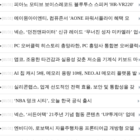
피아노 모티브 보이스레코드 블루투스 스피커 'HR-VR220'
[01/31]
출시
에이원아이엔티, 컴퓨존서 'AONE 파워서플라이 혜택 모
[01/31]
음.ZIP' 이벤트 진행
넥슨, ‘던전앤파이터’ 신규 레이드 ‘무너진 성자 미카엘라’ 업
[01/31]
데이트!
PC 오버클럭 히스토리 총망라한, PC 흥망사 통합본 오버클럭
[01/31]
특집(1-4편)
앱코, 조용한 타건감과 실용성 갖춘 저소음 기계식 키보드 마
[01/31]
우스 세트 'KM580' 출시
AI 칩 캐시 5배, 메모리 용량 10배, NEO.AI 메모리 플랫폼 발
[01/31]
표
실리콘랩스, 업계 선도적인 전력 효율, 보안 및 통합성을 갖
[01/31]
춘 초저전력 블루투스 LE SoC ‘BG2B’ 공개
‘NBA 덩크 시티’, 오늘 한국 공식 출시
[01/31]
넥슨, ‘서든어택’ 21주년 기념 협동 콘텐츠 ‘UP투게더’ 업데
[01/31]
이트
엔비디아, 로보택시 자율주행차용 프론티어급 개방형 모델
[01/31]