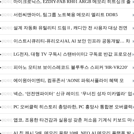
마이크로닉스, EZDIY-FAB RH01 ARGB 메모리 히트싱크 출
[02/01]
시
서린씨앤아이, 팀그룹 노트북용 메모리 엘리트 DDR5
[02/01]
5600MHz 16GB 출시
설계 자동화 유틸리티 드림Ⅱ, 캐디안 전 사용자 대상 전면
[02/01]
무상 배포
이스트시큐리티-퓨리오사AI, AI 보안 인프라 공동개발… 차
[02/01]
세대 AI 보안 플랫폼 구축
LG전자, 대형 TV 구독시 스탠바이미2 구독료 반값 프로모션
[02/01]
피아노 모티브 보이스레코드 블루투스 스피커 'HR-VR220'
[02/01]
출시
에이원아이엔티, 컴퓨존서 'AONE 파워서플라이 혜택 모
[02/01]
음.ZIP' 이벤트 진행
넥슨, ‘던전앤파이터’ 신규 레이드 ‘무너진 성자 미카엘라’ 업
[02/01]
데이트!
PC 오버클럭 히스토리 총망라한, PC 흥망사 통합본 오버클럭
[02/01]
특집(1-4편)
앱코, 조용한 타건감과 실용성 갖춘 저소음 기계식 키보드 마
[02/01]
우스 세트 'KM580' 출시
AI 칩 캐시 5배, 메모리 용량 10배, NEO.AI 메모리 플랫폼 발
[02/01]