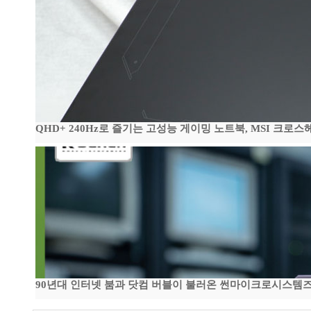
QHD+ 240Hz로 즐기는 고성능 게이밍 노트북, MSI 크로스헤어 
90년대 인터넷 붐과 닷컴 버블이 불러온 썬마이크로시스템즈 전성