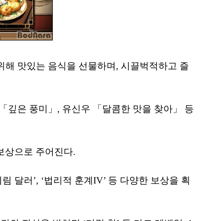
위해 맛있는 음식을 선물하며, 시끌벅적하고 즐
 「깊은 풍미」, 유신우 「달콤한 맛을 찾아」 등
 보상으로 주어진다.
림 달러’, ‘법리적 훈계IV’ 등 다양한 보상을 획