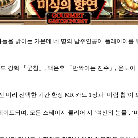
밤하늘을 밝히는 가운데 네 명의 남주인공이 플레이어를 
 카드 강혁 「군침」, 백은후 「반짝이는 진주」, 윤노아
전 미리 선택한 기간 한정 MR 카드 1장과 ‘미림 칩’이
데이트되며, 모든 스테이지 클리어 시 ‘여신의 눈물’, ‘미