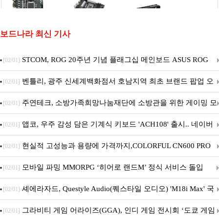
보드나라 최신 기사
STCOM, ROG 20주년 기념 플래그십 메인보드 ASUS ROG
[02/01]
Crosshair X870E EDITION 20 국내 출시 예정
벤틀리, 광주 신세계백화점서 호남지역 최초 브랜드 팝업 오
[02/01]
픈
주연테크, 소방가족희망나눔재단에 소방관을 위한 게이밍 모
[02/01]
니터·스마트 펫 침대 기부
앱코, 우주 감성 담은 기계식 키보드 'ACH108' 출시.. 네이버
[02/01]
브랜드데이 기획전 진행
현실적 고성능과 용량에 가격까지,COLORFUL CN600 PRO
[02/01]
M.2 NVMe 디앤디컴 1TB
모바일 파밍 MMORPG ‘히어로 랜드M’ 정식 서비스 돌입
[02/01]
셰에라자드, Questyle Audio(퀘스타일 오디오) 'M18i Max' 국
[02/01]
내 정식 출시
그라비티 게임 어라이즈(GGA), 인디 게임 전시회 ‘도쿄 게임
[02/01]