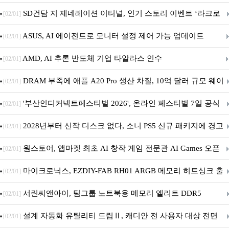
던전 13’ 참가!
SD건담 지 제네레이션 이터널, 인기 스토리 이벤트 ‘라크로
[02/01]
아의 용사’ 재개최 및 풍성한 기념 이벤트 실시!
ASUS, AI 에이전트로 모니터 설정 제어 가능 업데이트
[02/01]
AMD, AI 추론 반도체 기업 타알라스 인수
[02/01]
DRAM 부족에 애플 A20 Pro 생산 차질, 10억 달러 규모 웨이
[02/01]
퍼 대기
'부산인디커넥트페스티벌 2026', 온라인 페스티벌 7일 공식
[02/01]
개막... 22일간 진행
2028년부터 신작 디스크 없다, 소니 PS5 신규 패키지에 경고
[02/01]
문 추가
원스토어, 앱마켓 최초 AI 창작 게임 전문관 AI Games 오픈
[02/01]
마이크로닉스, EZDIY-FAB RH01 ARGB 메모리 히트싱크 출
[02/01]
시
서린씨앤아이, 팀그룹 노트북용 메모리 엘리트 DDR5
[02/01]
5600MHz 16GB 출시
설계 자동화 유틸리티 드림Ⅱ, 캐디안 전 사용자 대상 전면
[02/01]