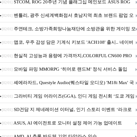
STCOM, ROG 20주년 기념 플래그십 메인보드 ASUS ROG
[02/01]
Crosshair X870E EDITION 20 국내 출시 예정
벤틀리, 광주 신세계백화점서 호남지역 최초 브랜드 팝업 오
[02/01]
픈
주연테크, 소방가족희망나눔재단에 소방관을 위한 게이밍 모
[02/01]
니터·스마트 펫 침대 기부
앱코, 우주 감성 담은 기계식 키보드 'ACH108' 출시.. 네이버
[02/01]
브랜드데이 기획전 진행
현실적 고성능과 용량에 가격까지,COLORFUL CN600 PRO
[02/01]
M.2 NVMe 디앤디컴 1TB
모바일 파밍 MMORPG ‘히어로 랜드M’ 정식 서비스 돌입
[02/01]
셰에라자드, Questyle Audio(퀘스타일 오디오) 'M18i Max' 국
[02/01]
내 정식 출시
그라비티 게임 어라이즈(GGA), 인디 게임 전시회 ‘도쿄 게임
[02/01]
던전 13’ 참가!
SD건담 지 제네레이션 이터널, 인기 스토리 이벤트 ‘라크로
[02/01]
아의 용사’ 재개최 및 풍성한 기념 이벤트 실시!
ASUS, AI 에이전트로 모니터 설정 제어 가능 업데이트
[02/01]
AMD, AI 추론 반도체 기업 타알라스 인수
[02/01]