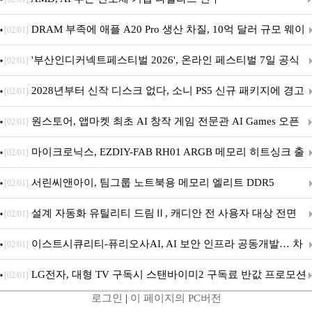
DRAM 부족에 애플 A20 Pro 생산 차질, 10억 달러 규모 웨이
[02/01]
퍼 대기
'부산인디커넥트페스티벌 2026', 온라인 페스티벌 7일 공식
[02/01]
개막... 22일간 진행
2028년부터 신작 디스크 없다, 소니 PS5 신규 패키지에 경고
[02/01]
문 추가
원스토어, 앱마켓 최초 AI 창작 게임 전문관 AI Games 오픈
[02/01]
마이크로닉스, EZDIY-FAB RH01 ARGB 메모리 히트싱크 출
[02/01]
시
서린씨앤아이, 팀그룹 노트북용 메모리 엘리트 DDR5
[02/01]
5600MHz 16GB 출시
설계 자동화 유틸리티 드림Ⅱ, 캐디안 전 사용자 대상 전면
[02/01]
무상 배포
이스트시큐리티-퓨리오사AI, AI 보안 인프라 공동개발… 차
[02/01]
세대 AI 보안 플랫폼 구축
LG전자, 대형 TV 구독시 스탠바이미2 구독료 반값 프로모션
[02/01]
로그인
|
이 페이지의 PC버전