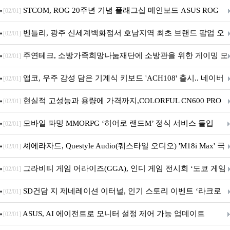
STCOM, ROG 20주년 기념 플래그십 메인보드 ASUS ROG
[02/01]
Crosshair X870E EDITION 20 국내 출시 예정
벤틀리, 광주 신세계백화점서 호남지역 최초 브랜드 팝업 오
[02/01]
픈
주연테크, 소방가족희망나눔재단에 소방관을 위한 게이밍 모
[02/01]
니터·스마트 펫 침대 기부
앱코, 우주 감성 담은 기계식 키보드 'ACH108' 출시.. 네이버
[02/01]
브랜드데이 기획전 진행
현실적 고성능과 용량에 가격까지,COLORFUL CN600 PRO
[02/01]
M.2 NVMe 디앤디컴 1TB
모바일 파밍 MMORPG ‘히어로 랜드M’ 정식 서비스 돌입
[02/01]
셰에라자드, Questyle Audio(퀘스타일 오디오) 'M18i Max' 국
[02/01]
내 정식 출시
그라비티 게임 어라이즈(GGA), 인디 게임 전시회 ‘도쿄 게임
[02/01]
던전 13’ 참가!
SD건담 지 제네레이션 이터널, 인기 스토리 이벤트 ‘라크로
[02/01]
아의 용사’ 재개최 및 풍성한 기념 이벤트 실시!
ASUS, AI 에이전트로 모니터 설정 제어 가능 업데이트
[02/01]