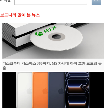
비회원
보드나라 많이 본 뉴스
디스크부터 엑스박스 360까지, MS 차세대 하위 호환 로드맵 유
출