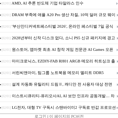
AMD, AI 추론 반도체 기업 타알라스 인수
[02/01]
DRAM 부족에 애플 A20 Pro 생산 차질, 10억 달러 규모 웨이
[02/01]
퍼 대기
'부산인디커넥트페스티벌 2026', 온라인 페스티벌 7일 공식
[02/01]
개막... 22일간 진행
2028년부터 신작 디스크 없다, 소니 PS5 신규 패키지에 경고
[02/01]
문 추가
원스토어, 앱마켓 최초 AI 창작 게임 전문관 AI Games 오픈
[02/01]
마이크로닉스, EZDIY-FAB RH01 ARGB 메모리 히트싱크 출
[02/01]
시
서린씨앤아이, 팀그룹 노트북용 메모리 엘리트 DDR5
[02/01]
5600MHz 16GB 출시
설계 자동화 유틸리티 드림Ⅱ, 캐디안 전 사용자 대상 전면
[02/01]
무상 배포
이스트시큐리티-퓨리오사AI, AI 보안 인프라 공동개발… 차
[02/01]
세대 AI 보안 플랫폼 구축
LG전자, 대형 TV 구독시 스탠바이미2 구독료 반값 프로모션
[02/01]
로그인
|
이 페이지의 PC버전