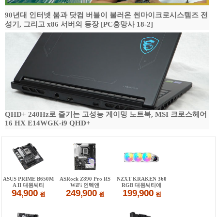
90년대 인터넷 붐과 닷컴 버블이 불러온 썬마이크로시스템즈 전
성기, 그리고 x86 서버의 등장 [PC흥망사 18-2]
QHD+ 240Hz로 즐기는 고성능 게이밍 노트북, MSI 크로스헤어
16 HX E14WGK-i9 QHD+