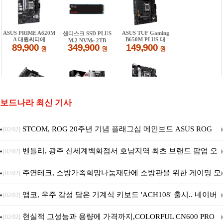
보드나라 최신 기사
STCOM, ROG 20주년 기념 플래그십 메인보드 ASUS ROG
[02/02]
Crosshair X870E EDITION 20 국내 출시 예정
벤틀리, 광주 신세계백화점서 호남지역 최초 브랜드 팝업 오
[02/02]
픈
주연테크, 소방가족희망나눔재단에 소방관을 위한 게이밍 모
[02/02]
니터·스마트 펫 침대 기부
앱코, 우주 감성 담은 기계식 키보드 'ACH108' 출시.. 네이버
[02/02]
브랜드데이 기획전 진행
현실적 고성능과 용량에 가격까지,COLORFUL CN600 PRO
[02/02]