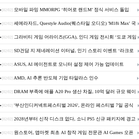
M.2 NVMe 디앤디컴 1TB
모바일 파밍 MMORPG ‘히어로 랜드M’ 정식 서비스 돌입
[02/02]
셰에라자드, Questyle Audio(퀘스타일 오디오) 'M18i Max' 국
[02/02]
내 정식 출시
그라비티 게임 어라이즈(GGA), 인디 게임 전시회 ‘도쿄 게임
[02/02]
던전 13’ 참가!
SD건담 지 제네레이션 이터널, 인기 스토리 이벤트 ‘라크로
[02/02]
아의 용사’ 재개최 및 풍성한 기념 이벤트 실시!
ASUS, AI 에이전트로 모니터 설정 제어 가능 업데이트
[02/02]
AMD, AI 추론 반도체 기업 타알라스 인수
[02/02]
DRAM 부족에 애플 A20 Pro 생산 차질, 10억 달러 규모 웨이
[02/02]
퍼 대기
'부산인디커넥트페스티벌 2026', 온라인 페스티벌 7일 공식
[02/02]
개막... 22일간 진행
2028년부터 신작 디스크 없다, 소니 PS5 신규 패키지에 경고
[02/02]
문 추가
원스토어, 앱마켓 최초 AI 창작 게임 전문관 AI Games 오픈
[02/02]