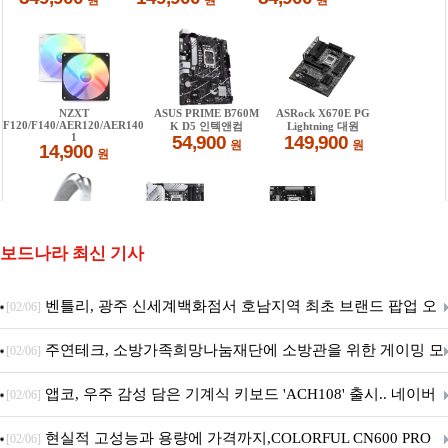
보드나라 최신 기사
벤틀리, 광주 신세계백화점서 호남지역 최초 브랜드 팝업 오
[02/06]
픈
주연테크, 소방가족희망나눔재단에 소방관을 위한 게이밍 모
[02/06]
니터·스마트 펫 침대 기부
앱코, 우주 감성 담은 기계식 키보드 'ACH108' 출시.. 네이버
[02/06]
브랜드데이 기획전 진행
현실적 고성능과 용량에 가격까지,COLORFUL CN600 PRO
[02/06]