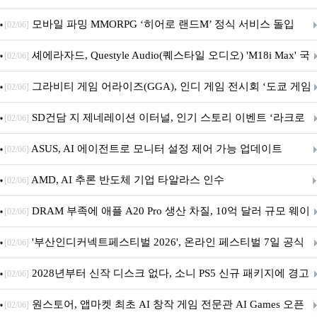
M.2 NVMe 디앤디컴 1TB
모바일 파밍 MMORPG ‘히어로 랜드M’ 정식 서비스 돌입
[02/06]
셰에라자드, Questyle Audio(퀘스타일 오디오) 'M18i Max' 국
[02/06]
내 정식 출시
그라비티 게임 어라이즈(GGA), 인디 게임 전시회 ‘도쿄 게임
[02/06]
던전 13’ 참가!
SD건담 지 제네레이션 이터널, 인기 스토리 이벤트 ‘라크로
[02/06]
아의 용사’ 재개최 및 풍성한 기념 이벤트 실시!
ASUS, AI 에이전트로 모니터 설정 제어 가능 업데이트
[02/06]
AMD, AI 추론 반도체 기업 타알라스 인수
[02/06]
DRAM 부족에 애플 A20 Pro 생산 차질, 10억 달러 규모 웨이
[02/06]
퍼 대기
'부산인디커넥트페스티벌 2026', 온라인 페스티벌 7일 공식
[02/06]
개막... 22일간 진행
2028년부터 신작 디스크 없다, 소니 PS5 신규 패키지에 경고
[02/06]
문 추가
원스토어, 앱마켓 최초 AI 창작 게임 전문관 AI Games 오픈
[02/06]