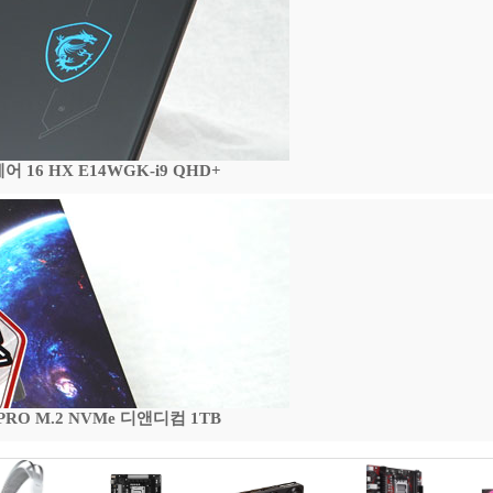
16 HX E14WGK-i9 QHD+
 PRO M.2 NVMe 디앤디컴 1TB