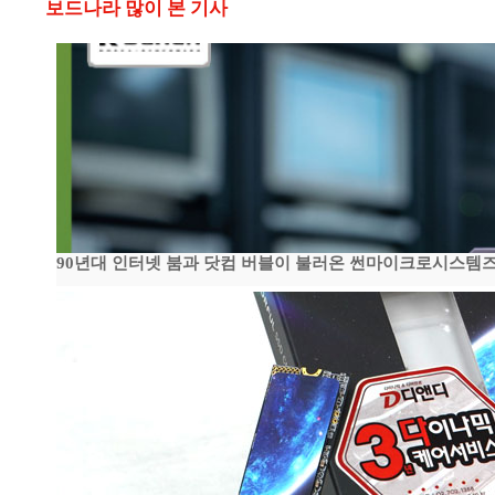
보드나라 많이 본 기사
90년대 인터넷 붐과 닷컴 버블이 불러온 썬마이크로시스템즈 전성