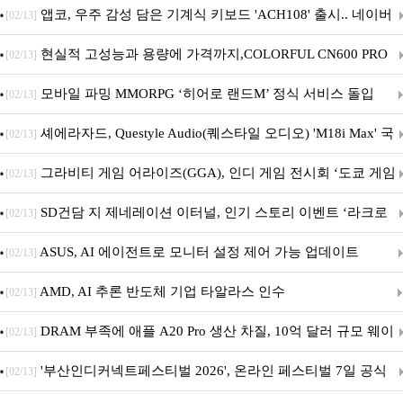
니터·스마트 펫 침대 기부
앱코, 우주 감성 담은 기계식 키보드 'ACH108' 출시.. 네이버
[02/13]
브랜드데이 기획전 진행
현실적 고성능과 용량에 가격까지,COLORFUL CN600 PRO
[02/13]
M.2 NVMe 디앤디컴 1TB
모바일 파밍 MMORPG ‘히어로 랜드M’ 정식 서비스 돌입
[02/13]
셰에라자드, Questyle Audio(퀘스타일 오디오) 'M18i Max' 국
[02/13]
내 정식 출시
그라비티 게임 어라이즈(GGA), 인디 게임 전시회 ‘도쿄 게임
[02/13]
던전 13’ 참가!
SD건담 지 제네레이션 이터널, 인기 스토리 이벤트 ‘라크로
[02/13]
아의 용사’ 재개최 및 풍성한 기념 이벤트 실시!
ASUS, AI 에이전트로 모니터 설정 제어 가능 업데이트
[02/13]
AMD, AI 추론 반도체 기업 타알라스 인수
[02/13]
DRAM 부족에 애플 A20 Pro 생산 차질, 10억 달러 규모 웨이
[02/13]
퍼 대기
'부산인디커넥트페스티벌 2026', 온라인 페스티벌 7일 공식
[02/13]