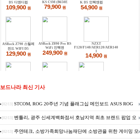
보드나라 최신 기사
STCOM, ROG 20주년 기념 플래그십 메인보드 ASUS ROG
[02/13]
Crosshair X870E EDITION 20 국내 출시 예정
벤틀리, 광주 신세계백화점서 호남지역 최초 브랜드 팝업 오
[02/13]
픈
주연테크, 소방가족희망나눔재단에 소방관을 위한 게이밍 모
[02/13]