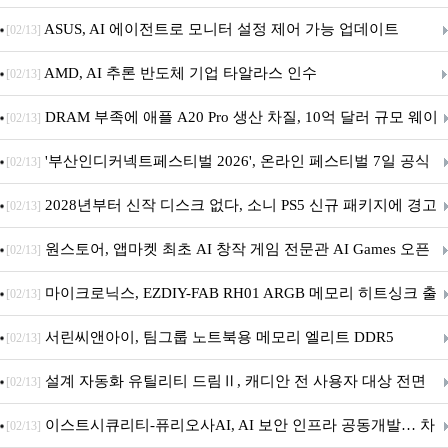
아의 용사’ 재개최 및 풍성한 기념 이벤트 실시!
ASUS, AI 에이전트로 모니터 설정 제어 가능 업데이트
[02/13]
AMD, AI 추론 반도체 기업 타알라스 인수
[02/13]
DRAM 부족에 애플 A20 Pro 생산 차질, 10억 달러 규모 웨이
[02/13]
퍼 대기
'부산인디커넥트페스티벌 2026', 온라인 페스티벌 7일 공식
[02/13]
개막... 22일간 진행
2028년부터 신작 디스크 없다, 소니 PS5 신규 패키지에 경고
[02/13]
문 추가
원스토어, 앱마켓 최초 AI 창작 게임 전문관 AI Games 오픈
[02/13]
마이크로닉스, EZDIY-FAB RH01 ARGB 메모리 히트싱크 출
[02/13]
시
서린씨앤아이, 팀그룹 노트북용 메모리 엘리트 DDR5
[02/13]
5600MHz 16GB 출시
설계 자동화 유틸리티 드림Ⅱ, 캐디안 전 사용자 대상 전면
[02/13]
무상 배포
이스트시큐리티-퓨리오사AI, AI 보안 인프라 공동개발… 차
[02/13]