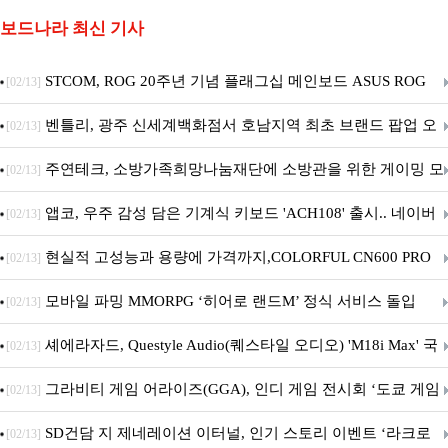
보드나라 최신 기사
STCOM, ROG 20주년 기념 플래그십 메인보드 ASUS ROG
[02/13]
Crosshair X870E EDITION 20 국내 출시 예정
벤틀리, 광주 신세계백화점서 호남지역 최초 브랜드 팝업 오
[02/13]
픈
주연테크, 소방가족희망나눔재단에 소방관을 위한 게이밍 모
[02/13]
니터·스마트 펫 침대 기부
앱코, 우주 감성 담은 기계식 키보드 'ACH108' 출시.. 네이버
[02/13]
브랜드데이 기획전 진행
현실적 고성능과 용량에 가격까지,COLORFUL CN600 PRO
[02/13]
M.2 NVMe 디앤디컴 1TB
모바일 파밍 MMORPG ‘히어로 랜드M’ 정식 서비스 돌입
[02/13]
셰에라자드, Questyle Audio(퀘스타일 오디오) 'M18i Max' 국
[02/13]
내 정식 출시
그라비티 게임 어라이즈(GGA), 인디 게임 전시회 ‘도쿄 게임
[02/13]
던전 13’ 참가!
SD건담 지 제네레이션 이터널, 인기 스토리 이벤트 ‘라크로
[02/13]