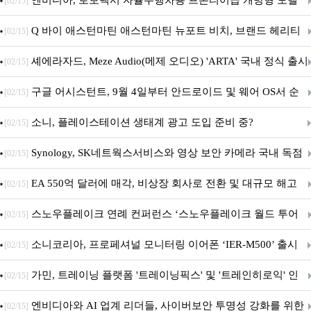
엔비디아, 로보택시 자율주행차용 프론티어급 개방형 모델
[02/15]
‘알파마요 2 슈퍼’ 상업적 이용 가능
Q 바이 애스턴마틴 애스턴마틴 뉴포트 비치, 브랜드 헤리티
[02/15]
지 담은 ‘헤리티지 에디션 컬렉션’ 공개
셰에라자드, Meze Audio(메제 오디오) 'ARTA' 국내 정식 출시
[02/15]
구글 어시스턴트, 9월 4일부터 안드로이드 및 웨어 OS서 순
[02/15]
차 서비스 종료
소니, 플레이스테이션 생태계 광고 도입 준비 중?
[02/15]
Synology, SK네트웍스서비스와 영상 보안 카메라 국내 독점
[02/15]
판매 파트너십 체결
EA 550억 달러에 매각, 비상장 회사로 전환 및 대규모 해고
[02/15]
전망
스노우플레이크 연례 컨퍼런스 ‘스노우플레이크 월드 투어
[02/15]
서울’ 개최
소니코리아, 프로페셔널 모니터링 이어폰 ‘IER-M500’ 출시
[02/15]
가민, 트레이닝 플랫폼 '트레이닝픽스' 및 '트레인히로익' 인
[02/15]
수로 선수와 코치에 맞춤형 훈련 지원 확대
엔비디아와 AI 업계 리더들, 사이버보안 투명성 강화를 위한
[02/15]