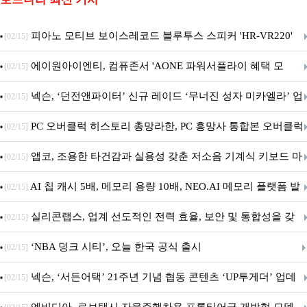
피아노 모티브 보이스레코드 블루투스 스피커 'HR-VR220'
[02/15]
출시
에이원아이엔티, 컴퓨존서 'AONE 파워서플라이 혜택 모
[02/15]
음.ZIP' 이벤트 진행
넥슨, ‘던전앤파이터’ 신규 레이드 ‘무너진 성자 미카엘라’ 업
[02/15]
데이트!
PC 오버클럭 히스토리 총망라한, PC 흥망사 통합본 오버클럭
[02/15]
특집(1-4편)
앱코, 조용한 타건감과 실용성 갖춘 저소음 기계식 키보드 마
[02/15]
우스 세트 'KM580' 출시
AI 칩 캐시 5배, 메모리 용량 10배, NEO.AI 메모리 플랫폼 발
[02/15]
표
실리콘랩스, 업계 선도적인 전력 효율, 보안 및 통합성을 갖
[02/15]
춘 초저전력 블루투스 LE SoC ‘BG2B’ 공개
‘NBA 덩크 시티’, 오늘 한국 공식 출시
[02/15]
넥슨, ‘서든어택’ 21주년 기념 협동 콘텐츠 ‘UP투게더’ 업데
[02/15]
이트