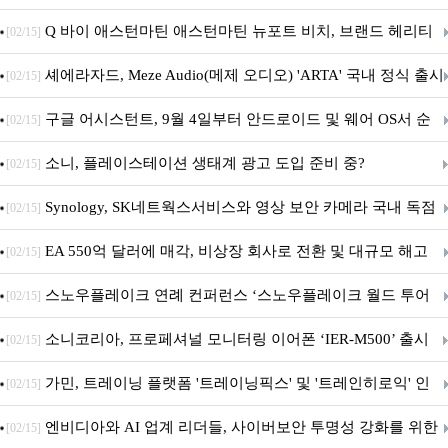
‘알파마요 2 슈퍼’ 상업적 이용 가능
Q 바이 애스턴마틴 애스턴마틴 뉴포트 비치, 브랜드 헤리티
[02/15]
지 담은 ‘헤리티지 에디션 컬렉션’ 공개
셰에라자드, Meze Audio(메제 오디오) 'ARTA' 국내 정식 출시
[02/15]
구글 어시스턴트, 9월 4일부터 안드로이드 및 웨어 OS서 순
[02/15]
차 서비스 종료
소니, 플레이스테이션 생태계 광고 도입 준비 중?
[02/15]
Synology, SK네트웍스서비스와 영상 보안 카메라 국내 독점
[02/15]
판매 파트너십 체결
EA 550억 달러에 매각, 비상장 회사로 전환 및 대규모 해고
[02/15]
전망
스노우플레이크 연례 컨퍼런스 ‘스노우플레이크 월드 투어
[02/15]
서울’ 개최
소니코리아, 프로페셔널 모니터링 이어폰 ‘IER-M500’ 출시
[02/15]
가민, 트레이닝 플랫폼 '트레이닝픽스' 및 '트레인히로익' 인
[02/15]
수로 선수와 코치에 맞춤형 훈련 지원 확대
엔비디아와 AI 업계 리더들, 사이버보안 투명성 강화를 위한
[02/15]