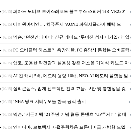
피아노 모티브 보이스레코드 블루투스 스피커 'HR-VR220'
[02/15]
출시
에이원아이엔티, 컴퓨존서 'AONE 파워서플라이 혜택 모
[02/15]
음.ZIP' 이벤트 진행
넥슨, ‘던전앤파이터’ 신규 레이드 ‘무너진 성자 미카엘라’ 업
[02/15]
데이트!
PC 오버클럭 히스토리 총망라한, PC 흥망사 통합본 오버클럭
[02/15]
특집(1-4편)
앱코, 조용한 타건감과 실용성 갖춘 저소음 기계식 키보드 마
[02/15]
우스 세트 'KM580' 출시
AI 칩 캐시 5배, 메모리 용량 10배, NEO.AI 메모리 플랫폼 발
[02/15]
표
실리콘랩스, 업계 선도적인 전력 효율, 보안 및 통합성을 갖
[02/15]
춘 초저전력 블루투스 LE SoC ‘BG2B’ 공개
‘NBA 덩크 시티’, 오늘 한국 공식 출시
[02/15]
넥슨, ‘서든어택’ 21주년 기념 협동 콘텐츠 ‘UP투게더’ 업데
[02/15]
이트
엔비디아, 로보택시 자율주행차용 프론티어급 개방형 모델
[02/15]