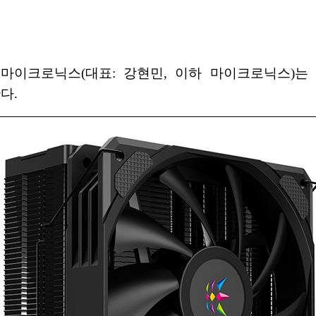
미마이크로닉스(대표: 강현민, 이하 마이크로닉스)는
다.