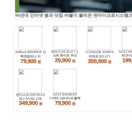
90년대 인터넷 붐과 닷컴 버블이 불러온 썬마이크로시스템즈 전성