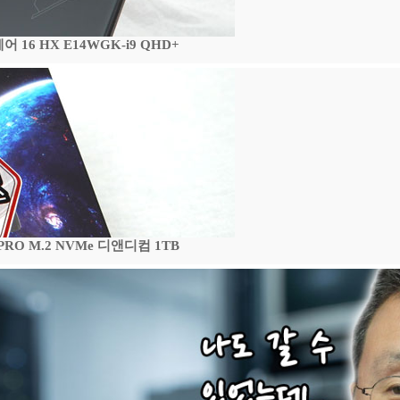
16 HX E14WGK-i9 QHD+
 PRO M.2 NVMe 디앤디컴 1TB