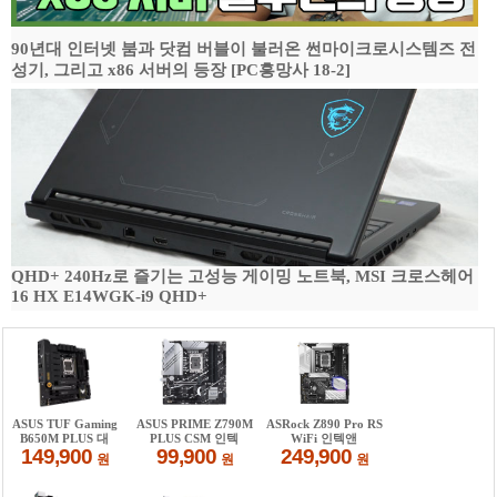
90년대 인터넷 붐과 닷컴 버블이 불러온 썬마이크로시스템즈 전
성기, 그리고 x86 서버의 등장 [PC흥망사 18-2]
QHD+ 240Hz로 즐기는 고성능 게이밍 노트북, MSI 크로스헤어
16 HX E14WGK-i9 QHD+