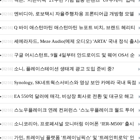
넥슨, ‘서든어택’ 21주년 기념 협동 콘텐츠 ‘UP투게더’ 업데
[02/16]
이트
엔비디아, 로보택시 자율주행차용 프론티어급 개방형 모델
[02/16]
‘알파마요 2 슈퍼’ 상업적 이용 가능
Q 바이 애스턴마틴 애스턴마틴 뉴포트 비치, 브랜드 헤리티
[02/16]
지 담은 ‘헤리티지 에디션 컬렉션’ 공개
셰에라자드, Meze Audio(메제 오디오) 'ARTA' 국내 정식 출시
[02/16]
구글 어시스턴트, 9월 4일부터 안드로이드 및 웨어 OS서 순
[02/16]
차 서비스 종료
소니, 플레이스테이션 생태계 광고 도입 준비 중?
[02/16]
Synology, SK네트웍스서비스와 영상 보안 카메라 국내 독점
[02/16]
판매 파트너십 체결
EA 550억 달러에 매각, 비상장 회사로 전환 및 대규모 해고
[02/16]
전망
스노우플레이크 연례 컨퍼런스 ‘스노우플레이크 월드 투어
[02/16]
서울’ 개최
소니코리아, 프로페셔널 모니터링 이어폰 ‘IER-M500’ 출시
[02/16]
가민, 트레이닝 플랫폼 '트레이닝픽스' 및 '트레인히로익' 인
[02/16]