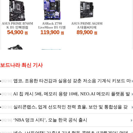
보드나라 최신 기사
앱코, 조용한 타건감과 실용성 갖춘 저소음 기계식 키보드 마
[02/16]
우스 세트 'KM580' 출시
AI 칩 캐시 5배, 메모리 용량 10배, NEO.AI 메모리 플랫폼 발
[02/16]
표
실리콘랩스, 업계 선도적인 전력 효율, 보안 및 통합성을 갖
[02/16]
춘 초저전력 블루투스 LE SoC ‘BG2B’ 공개
‘NBA 덩크 시티’, 오늘 한국 공식 출시
[02/16]