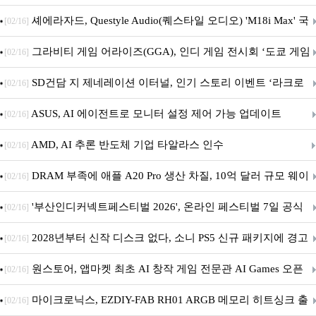
셰에라자드, Questyle Audio(퀘스타일 오디오) 'M18i Max' 국
[02/16]
내 정식 출시
그라비티 게임 어라이즈(GGA), 인디 게임 전시회 ‘도쿄 게임
[02/16]
던전 13’ 참가!
SD건담 지 제네레이션 이터널, 인기 스토리 이벤트 ‘라크로
[02/16]
아의 용사’ 재개최 및 풍성한 기념 이벤트 실시!
ASUS, AI 에이전트로 모니터 설정 제어 가능 업데이트
[02/16]
AMD, AI 추론 반도체 기업 타알라스 인수
[02/16]
DRAM 부족에 애플 A20 Pro 생산 차질, 10억 달러 규모 웨이
[02/16]
퍼 대기
'부산인디커넥트페스티벌 2026', 온라인 페스티벌 7일 공식
[02/16]
개막... 22일간 진행
2028년부터 신작 디스크 없다, 소니 PS5 신규 패키지에 경고
[02/16]
문 추가
원스토어, 앱마켓 최초 AI 창작 게임 전문관 AI Games 오픈
[02/16]
마이크로닉스, EZDIY-FAB RH01 ARGB 메모리 히트싱크 출
[02/16]