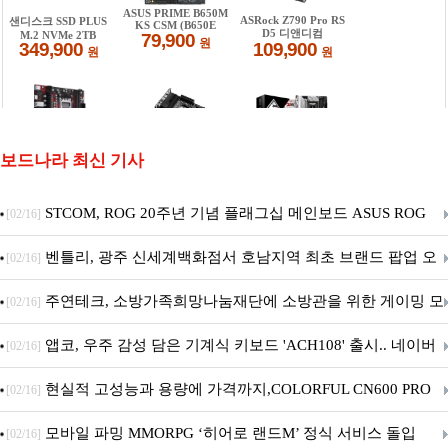
보드나라 최신 기사
STCOM, ROG 20주년 기념 플래그십 메인보드 ASUS ROG
[02/16]
Crosshair X870E EDITION 20 국내 출시 예정
벤틀리, 광주 신세계백화점서 호남지역 최초 브랜드 팝업 오
[02/16]
픈
주연테크, 소방가족희망나눔재단에 소방관을 위한 게이밍 모
[02/16]
니터·스마트 펫 침대 기부
앱코, 우주 감성 담은 기계식 키보드 'ACH108' 출시.. 네이버
[02/16]
브랜드데이 기획전 진행
현실적 고성능과 용량에 가격까지,COLORFUL CN600 PRO
[02/16]
M.2 NVMe 디앤디컴 1TB
모바일 파밍 MMORPG ‘히어로 랜드M’ 정식 서비스 돌입
[02/16]