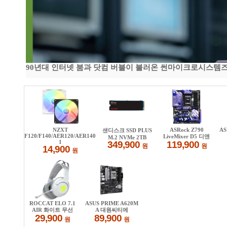
90년대 인터넷 붐과 닷컴 버블이 불러온 썬마이크로시스템즈 전성