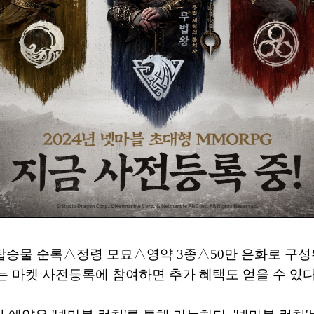
승물 순록△정령 모묘△영약 3종△50만 은화로 구성된
마켓 사전등록에 참여하면 추가 혜택도 얻을 수 있다