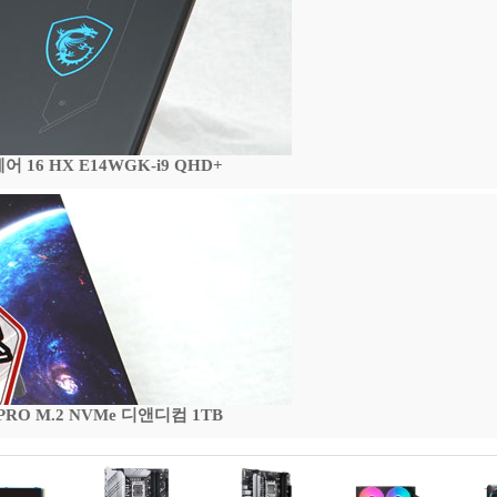
16 HX E14WGK-i9 QHD+
 PRO M.2 NVMe 디앤디컴 1TB