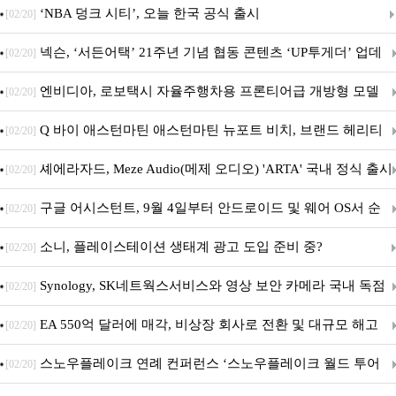
춘 초저전력 블루투스 LE SoC ‘BG2B’ 공개
‘NBA 덩크 시티’, 오늘 한국 공식 출시
[02/20]
넥슨, ‘서든어택’ 21주년 기념 협동 콘텐츠 ‘UP투게더’ 업데
[02/20]
이트
엔비디아, 로보택시 자율주행차용 프론티어급 개방형 모델
[02/20]
‘알파마요 2 슈퍼’ 상업적 이용 가능
Q 바이 애스턴마틴 애스턴마틴 뉴포트 비치, 브랜드 헤리티
[02/20]
지 담은 ‘헤리티지 에디션 컬렉션’ 공개
셰에라자드, Meze Audio(메제 오디오) 'ARTA' 국내 정식 출시
[02/20]
구글 어시스턴트, 9월 4일부터 안드로이드 및 웨어 OS서 순
[02/20]
차 서비스 종료
소니, 플레이스테이션 생태계 광고 도입 준비 중?
[02/20]
Synology, SK네트웍스서비스와 영상 보안 카메라 국내 독점
[02/20]
판매 파트너십 체결
EA 550억 달러에 매각, 비상장 회사로 전환 및 대규모 해고
[02/20]
전망
스노우플레이크 연례 컨퍼런스 ‘스노우플레이크 월드 투어
[02/20]