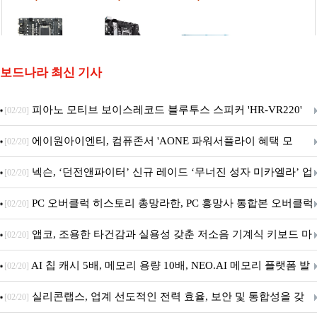
보드나라 최신 기사
피아노 모티브 보이스레코드 블루투스 스피커 'HR-VR220'
[02/20]
출시
에이원아이엔티, 컴퓨존서 'AONE 파워서플라이 혜택 모
[02/20]
음.ZIP' 이벤트 진행
넥슨, ‘던전앤파이터’ 신규 레이드 ‘무너진 성자 미카엘라’ 업
[02/20]
데이트!
PC 오버클럭 히스토리 총망라한, PC 흥망사 통합본 오버클럭
[02/20]
특집(1-4편)
앱코, 조용한 타건감과 실용성 갖춘 저소음 기계식 키보드 마
[02/20]
우스 세트 'KM580' 출시
AI 칩 캐시 5배, 메모리 용량 10배, NEO.AI 메모리 플랫폼 발
[02/20]
표
실리콘랩스, 업계 선도적인 전력 효율, 보안 및 통합성을 갖
[02/20]