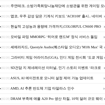
픈
주연테크, 소방가족희망나눔재단에 소방관을 위한 게이밍 모
[02/20]
니터·스마트 펫 침대 기부
앱코, 우주 감성 담은 기계식 키보드 'ACH108' 출시.. 네이버
[02/20]
브랜드데이 기획전 진행
현실적 고성능과 용량에 가격까지,COLORFUL CN600 PRO
[02/20]
M.2 NVMe 디앤디컴 1TB
모바일 파밍 MMORPG ‘히어로 랜드M’ 정식 서비스 돌입
[02/20]
셰에라자드, Questyle Audio(퀘스타일 오디오) 'M18i Max' 국
[02/20]
내 정식 출시
그라비티 게임 어라이즈(GGA), 인디 게임 전시회 ‘도쿄 게임
[02/20]
던전 13’ 참가!
SD건담 지 제네레이션 이터널, 인기 스토리 이벤트 ‘라크로
[02/20]
아의 용사’ 재개최 및 풍성한 기념 이벤트 실시!
ASUS, AI 에이전트로 모니터 설정 제어 가능 업데이트
[02/20]
AMD, AI 추론 반도체 기업 타알라스 인수
[02/20]
DRAM 부족에 애플 A20 Pro 생산 차질, 10억 달러 규모 웨이
[02/20]