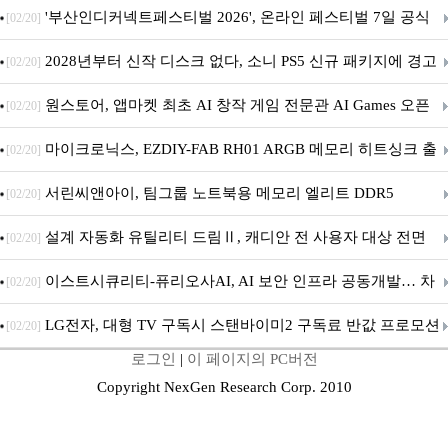
퍼 대기
'부산인디커넥트페스티벌 2026', 온라인 페스티벌 7일 공식
[02/20]
개막... 22일간 진행
2028년부터 신작 디스크 없다, 소니 PS5 신규 패키지에 경고
[02/20]
문 추가
원스토어, 앱마켓 최초 AI 창작 게임 전문관 AI Games 오픈
[02/20]
마이크로닉스, EZDIY-FAB RH01 ARGB 메모리 히트싱크 출
[02/20]
시
서린씨앤아이, 팀그룹 노트북용 메모리 엘리트 DDR5
[02/20]
5600MHz 16GB 출시
설계 자동화 유틸리티 드림Ⅱ, 캐디안 전 사용자 대상 전면
[02/20]
무상 배포
이스트시큐리티-퓨리오사AI, AI 보안 인프라 공동개발… 차
[02/20]
세대 AI 보안 플랫폼 구축
LG전자, 대형 TV 구독시 스탠바이미2 구독료 반값 프로모션
[02/20]
로그인
|
이 페이지의 PC버전
Copyright NexGen Research Corp. 2010