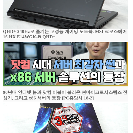
QHD+ 240Hz로 즐기는 고성능 게이밍 노트북, MSI 크로스헤어
16 HX E14WGK-i9 QHD+
90년대 인터넷 붐과 닷컴 버블이 불러온 썬마이크로시스템즈 전
성기, 그리고 x86 서버의 등장 [PC흥망사 18-2]