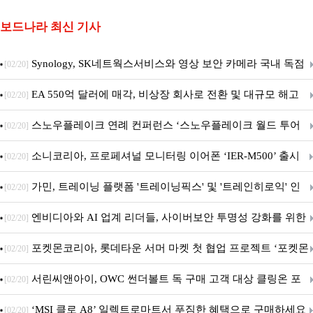
보드나라 최신 기사
Synology, SK네트웍스서비스와 영상 보안 카메라 국내 독점
[02/20]
판매 파트너십 체결
EA 550억 달러에 매각, 비상장 회사로 전환 및 대규모 해고
[02/20]
전망
스노우플레이크 연례 컨퍼런스 ‘스노우플레이크 월드 투어
[02/20]
서울’ 개최
소니코리아, 프로페셔널 모니터링 이어폰 ‘IER-M500’ 출시
[02/20]
가민, 트레이닝 플랫폼 '트레이닝픽스' 및 '트레인히로익' 인
[02/20]
수로 선수와 코치에 맞춤형 훈련 지원 확대
엔비디아와 AI 업계 리더들, 사이버보안 투명성 강화를 위한
[02/20]
SAFE 가이드라인 제안
포켓몬코리아, 롯데타운 서머 마켓 첫 협업 프로젝트 ‘포켓몬
[02/20]
별빛낙원’ 개최
서린씨앤아이, OWC 썬더볼트 독 구매 고객 대상 클링온 포
[02/20]
트 고정 홀더 증정 이벤트 앵콜 연장 진행
‘MSI 클로 A8’ 일렉트로마트서 푸짐한 혜택으로 구매하세요
[02/20]