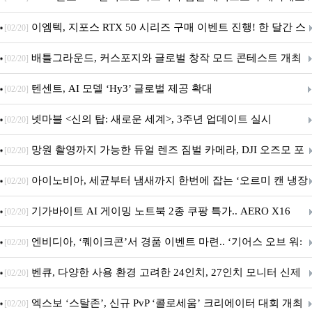
이엠텍, 지포스 RTX 50 시리즈 구매 이벤트 진행! 한 달간 스
[02/20]
팀 월렛부터 PALIT 지포스 RTX 5060 DUAL까지 증정
배틀그라운드, 커스포지와 글로벌 창작 모드 콘테스트 개최
[02/20]
텐센트, AI 모델 ‘Hy3’ 글로벌 제공 확대
[02/20]
넷마블 <신의 탑: 새로운 세계>, 3주년 업데이트 실시
[02/20]
망원 촬영까지 가능한 듀얼 렌즈 짐벌 카메라, DJI 오즈모 포
[02/20]
켓 4P
아이노비아, 세균부터 냄새까지 한번에 잡는 ‘오르미 캔 냉장
[02/20]
고 살균 탈취기’ 출시
기가바이트 AI 게이밍 노트북 2종 쿠팡 특가.. AERO X16
[02/20]
GAMING A16 할인 진행
엔비디아, ‘퀘이크콘’서 경품 이벤트 마련.. ‘기어스 오브 워:
[02/20]
E-데이’ DLSS 지원
벤큐, 다양한 사용 환경 고려한 24인치, 27인치 모니터 신제
[02/20]
품 6종 출시
엑스보 ‘스탈존’, 신규 PvP ‘콜로세움’ 크리에이터 대회 개최
[02/20]