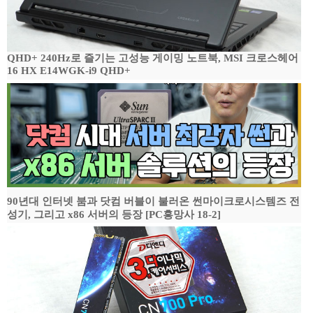
QHD+ 240Hz로 즐기는 고성능 게이밍 노트북, MSI 크로스헤어
16 HX E14WGK-i9 QHD+
90년대 인터넷 붐과 닷컴 버블이 불러온 썬마이크로시스템즈 전
성기, 그리고 x86 서버의 등장 [PC흥망사 18-2]