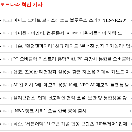
보드나라 최신 기사
피아노 모티브 보이스레코드 블루투스 스피커 'HR-VR220'
[02/21]
출시
에이원아이엔티, 컴퓨존서 'AONE 파워서플라이 혜택 모
[02/21]
음.ZIP' 이벤트 진행
넥슨, ‘던전앤파이터’ 신규 레이드 ‘무너진 성자 미카엘라’ 업
[02/21]
데이트!
PC 오버클럭 히스토리 총망라한, PC 흥망사 통합본 오버클럭
[02/21]
특집(1-4편)
앱코, 조용한 타건감과 실용성 갖춘 저소음 기계식 키보드 마
[02/21]
우스 세트 'KM580' 출시
AI 칩 캐시 5배, 메모리 용량 10배, NEO.AI 메모리 플랫폼 발
[02/21]
표
실리콘랩스, 업계 선도적인 전력 효율, 보안 및 통합성을 갖
[02/21]
춘 초저전력 블루투스 LE SoC ‘BG2B’ 공개
‘NBA 덩크 시티’, 오늘 한국 공식 출시
[02/21]
넥슨, ‘서든어택’ 21주년 기념 협동 콘텐츠 ‘UP투게더’ 업데
[02/21]