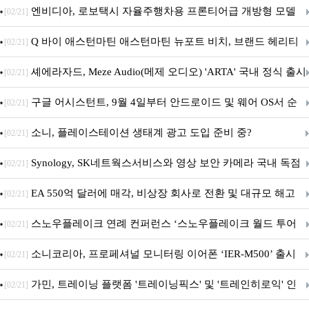
이트
엔비디아, 로보택시 자율주행차용 프론티어급 개방형 모델
[02/21]
‘알파마요 2 슈퍼’ 상업적 이용 가능
Q 바이 애스턴마틴 애스턴마틴 뉴포트 비치, 브랜드 헤리티
[02/21]
지 담은 ‘헤리티지 에디션 컬렉션’ 공개
셰에라자드, Meze Audio(메제 오디오) 'ARTA' 국내 정식 출시
[02/21]
구글 어시스턴트, 9월 4일부터 안드로이드 및 웨어 OS서 순
[02/21]
차 서비스 종료
소니, 플레이스테이션 생태계 광고 도입 준비 중?
[02/21]
Synology, SK네트웍스서비스와 영상 보안 카메라 국내 독점
[02/21]
판매 파트너십 체결
EA 550억 달러에 매각, 비상장 회사로 전환 및 대규모 해고
[02/21]
전망
스노우플레이크 연례 컨퍼런스 ‘스노우플레이크 월드 투어
[02/21]
서울’ 개최
소니코리아, 프로페셔널 모니터링 이어폰 ‘IER-M500’ 출시
[02/21]
가민, 트레이닝 플랫폼 '트레이닝픽스' 및 '트레인히로익' 인
[02/21]