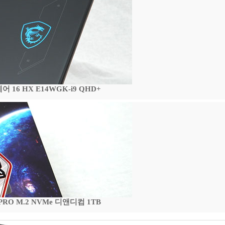
16 HX E14WGK-i9 QHD+
 PRO M.2 NVMe 디앤디컴 1TB