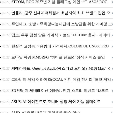
STCOM, ROG 20주년 기념 플래그십 메인보드 ASUS ROG
[02/22]
Crosshair X870E EDITION 20 국내 출시 예정
벤틀리, 광주 신세계백화점서 호남지역 최초 브랜드 팝업 오
[02/22]
픈
주연테크, 소방가족희망나눔재단에 소방관을 위한 게이밍 모
[02/22]
니터·스마트 펫 침대 기부
앱코, 우주 감성 담은 기계식 키보드 'ACH108' 출시.. 네이버
[02/22]
브랜드데이 기획전 진행
현실적 고성능과 용량에 가격까지,COLORFUL CN600 PRO
[02/22]
M.2 NVMe 디앤디컴 1TB
모바일 파밍 MMORPG ‘히어로 랜드M’ 정식 서비스 돌입
[02/22]
셰에라자드, Questyle Audio(퀘스타일 오디오) 'M18i Max' 국
[02/22]
내 정식 출시
그라비티 게임 어라이즈(GGA), 인디 게임 전시회 ‘도쿄 게임
[02/22]
던전 13’ 참가!
SD건담 지 제네레이션 이터널, 인기 스토리 이벤트 ‘라크로
[02/22]
아의 용사’ 재개최 및 풍성한 기념 이벤트 실시!
ASUS, AI 에이전트로 모니터 설정 제어 가능 업데이트
[02/22]
AMD, AI 추론 반도체 기업 타알라스 인수