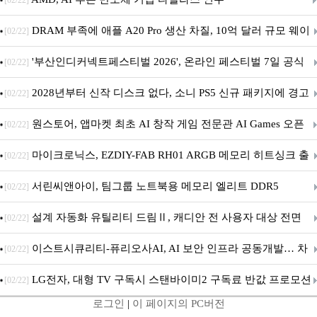
[02/22]
DRAM 부족에 애플 A20 Pro 생산 차질, 10억 달러 규모 웨이
[02/22]
퍼 대기
'부산인디커넥트페스티벌 2026', 온라인 페스티벌 7일 공식
[02/22]
개막... 22일간 진행
2028년부터 신작 디스크 없다, 소니 PS5 신규 패키지에 경고
[02/22]
문 추가
원스토어, 앱마켓 최초 AI 창작 게임 전문관 AI Games 오픈
[02/22]
마이크로닉스, EZDIY-FAB RH01 ARGB 메모리 히트싱크 출
[02/22]
시
서린씨앤아이, 팀그룹 노트북용 메모리 엘리트 DDR5
[02/22]
5600MHz 16GB 출시
설계 자동화 유틸리티 드림Ⅱ, 캐디안 전 사용자 대상 전면
[02/22]
무상 배포
이스트시큐리티-퓨리오사AI, AI 보안 인프라 공동개발… 차
[02/22]
세대 AI 보안 플랫폼 구축
LG전자, 대형 TV 구독시 스탠바이미2 구독료 반값 프로모션
[02/22]
로그인
|
이 페이지의 PC버전