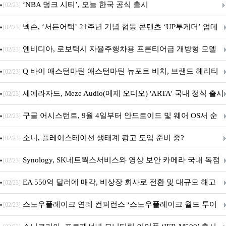
춘 초저전력 블루투스 LE SoC ‘BG2B’ 공개
‘NBA 덩크 시티’, 오늘 한국 공식 출시
[02/23]
넥슨, ‘서든어택’ 21주년 기념 협동 콘텐츠 ‘UP투게더’ 업데
[02/23]
이트
엔비디아, 로보택시 자율주행차용 프론티어급 개방형 모델
[02/23]
‘알파마요 2 슈퍼’ 상업적 이용 가능
Q 바이 애스턴마틴 애스턴마틴 뉴포트 비치, 브랜드 헤리티
[02/23]
지 담은 ‘헤리티지 에디션 컬렉션’ 공개
셰에라자드, Meze Audio(메제 오디오) 'ARTA' 국내 정식 출시
[02/23]
구글 어시스턴트, 9월 4일부터 안드로이드 및 웨어 OS서 순
[02/23]
차 서비스 종료
소니, 플레이스테이션 생태계 광고 도입 준비 중?
[02/23]
Synology, SK네트웍스서비스와 영상 보안 카메라 국내 독점
[02/23]
판매 파트너십 체결
EA 550억 달러에 매각, 비상장 회사로 전환 및 대규모 해고
[02/23]
전망
스노우플레이크 연례 컨퍼런스 ‘스노우플레이크 월드 투어
[02/23]