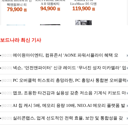
보드나라 최신 기사
에이원아이엔티, 컴퓨존서 'AONE 파워서플라이 혜택 모
[02/23]
음.ZIP' 이벤트 진행
넥슨, ‘던전앤파이터’ 신규 레이드 ‘무너진 성자 미카엘라’ 업
[02/23]
데이트!
PC 오버클럭 히스토리 총망라한, PC 흥망사 통합본 오버클럭
[02/23]
특집(1-4편)
앱코, 조용한 타건감과 실용성 갖춘 저소음 기계식 키보드 마
[02/23]
우스 세트 'KM580' 출시
AI 칩 캐시 5배, 메모리 용량 10배, NEO.AI 메모리 플랫폼 발
[02/23]
표
실리콘랩스, 업계 선도적인 전력 효율, 보안 및 통합성을 갖
[02/23]