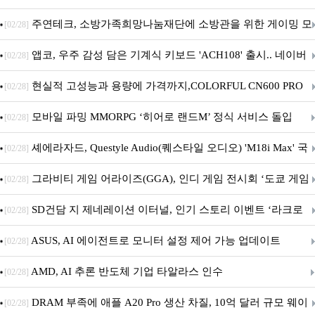
픈
주연테크, 소방가족희망나눔재단에 소방관을 위한 게이밍 모
[02/28]
니터·스마트 펫 침대 기부
앱코, 우주 감성 담은 기계식 키보드 'ACH108' 출시.. 네이버
[02/28]
브랜드데이 기획전 진행
현실적 고성능과 용량에 가격까지,COLORFUL CN600 PRO
[02/28]
M.2 NVMe 디앤디컴 1TB
모바일 파밍 MMORPG ‘히어로 랜드M’ 정식 서비스 돌입
[02/28]
셰에라자드, Questyle Audio(퀘스타일 오디오) 'M18i Max' 국
[02/28]
내 정식 출시
그라비티 게임 어라이즈(GGA), 인디 게임 전시회 ‘도쿄 게임
[02/28]
던전 13’ 참가!
SD건담 지 제네레이션 이터널, 인기 스토리 이벤트 ‘라크로
[02/28]
아의 용사’ 재개최 및 풍성한 기념 이벤트 실시!
ASUS, AI 에이전트로 모니터 설정 제어 가능 업데이트
[02/28]
AMD, AI 추론 반도체 기업 타알라스 인수
[02/28]
DRAM 부족에 애플 A20 Pro 생산 차질, 10억 달러 규모 웨이
[02/28]