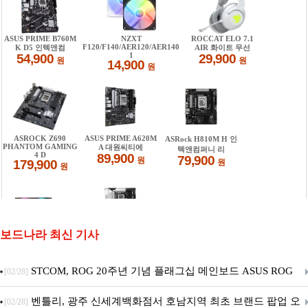
보드나라 최신 기사
STCOM, ROG 20주년 기념 플래그십 메인보드 ASUS ROG
[02/28]
Crosshair X870E EDITION 20 국내 출시 예정
벤틀리, 광주 신세계백화점서 호남지역 최초 브랜드 팝업 오
[02/28]