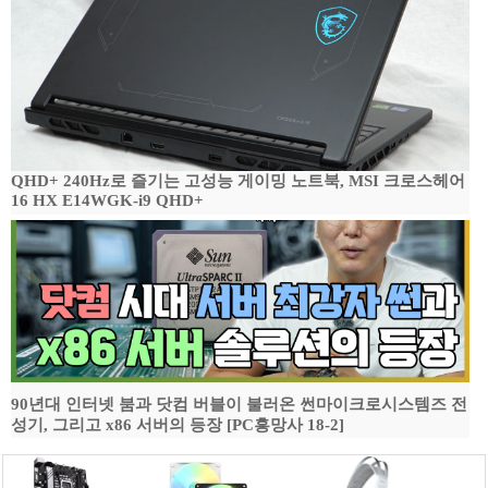
QHD+ 240Hz로 즐기는 고성능 게이밍 노트북, MSI 크로스헤어
16 HX E14WGK-i9 QHD+
90년대 인터넷 붐과 닷컴 버블이 불러온 썬마이크로시스템즈 전
성기, 그리고 x86 서버의 등장 [PC흥망사 18-2]