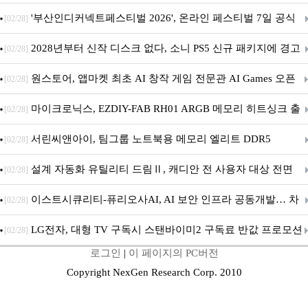
퍼 대기
'부산인디커넥트페스티벌 2026', 온라인 페스티벌 7일 공식
[02/28]
개막... 22일간 진행
2028년부터 신작 디스크 없다, 소니 PS5 신규 패키지에 경고
[02/28]
문 추가
원스토어, 앱마켓 최초 AI 창작 게임 전문관 AI Games 오픈
[02/28]
마이크로닉스, EZDIY-FAB RH01 ARGB 메모리 히트싱크 출
[02/28]
시
서린씨앤아이, 팀그룹 노트북용 메모리 엘리트 DDR5
[02/28]
5600MHz 16GB 출시
설계 자동화 유틸리티 드림Ⅱ, 캐디안 전 사용자 대상 전면
[02/28]
무상 배포
이스트시큐리티-퓨리오사AI, AI 보안 인프라 공동개발… 차
[02/28]
세대 AI 보안 플랫폼 구축
LG전자, 대형 TV 구독시 스탠바이미2 구독료 반값 프로모션
[02/28]
로그인
|
이 페이지의 PC버전
Copyright NexGen Research Corp. 2010