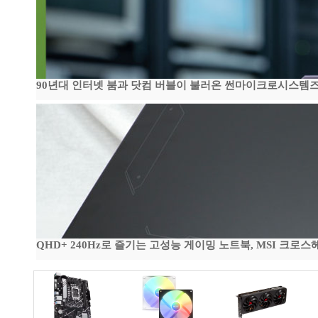
90년대 인터넷 붐과 닷컴 버블이 불러온 썬마이크로시스템즈 전성
QHD+ 240Hz로 즐기는 고성능 게이밍 노트북, MSI 크로스헤어 