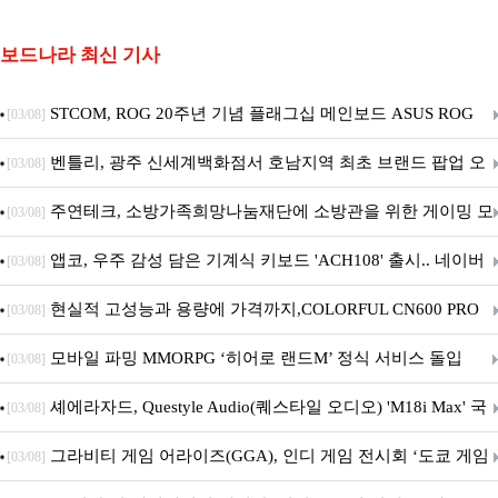
보드나라 최신 기사
STCOM, ROG 20주년 기념 플래그십 메인보드 ASUS ROG
[03/08]
Crosshair X870E EDITION 20 국내 출시 예정
벤틀리, 광주 신세계백화점서 호남지역 최초 브랜드 팝업 오
[03/08]
픈
주연테크, 소방가족희망나눔재단에 소방관을 위한 게이밍 모
[03/08]
니터·스마트 펫 침대 기부
앱코, 우주 감성 담은 기계식 키보드 'ACH108' 출시.. 네이버
[03/08]
브랜드데이 기획전 진행
현실적 고성능과 용량에 가격까지,COLORFUL CN600 PRO
[03/08]
M.2 NVMe 디앤디컴 1TB
모바일 파밍 MMORPG ‘히어로 랜드M’ 정식 서비스 돌입
[03/08]
셰에라자드, Questyle Audio(퀘스타일 오디오) 'M18i Max' 국
[03/08]
내 정식 출시
그라비티 게임 어라이즈(GGA), 인디 게임 전시회 ‘도쿄 게임
[03/08]