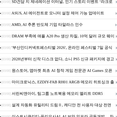
던전 13’ 참가!
SD건담 지 제네레이션 이터널, 인기 스토리 이벤트 ‘라크로
[03/08]
아의 용사’ 재개최 및 풍성한 기념 이벤트 실시!
ASUS, AI 에이전트로 모니터 설정 제어 가능 업데이트
[03/08]
AMD, AI 추론 반도체 기업 타알라스 인수
[03/08]
DRAM 부족에 애플 A20 Pro 생산 차질, 10억 달러 규모 웨이
[03/08]
퍼 대기
'부산인디커넥트페스티벌 2026', 온라인 페스티벌 7일 공식
[03/08]
개막... 22일간 진행
2028년부터 신작 디스크 없다, 소니 PS5 신규 패키지에 경고
[03/08]
문 추가
원스토어, 앱마켓 최초 AI 창작 게임 전문관 AI Games 오픈
[03/08]
마이크로닉스, EZDIY-FAB RH01 ARGB 메모리 히트싱크 출
[03/08]
시
서린씨앤아이, 팀그룹 노트북용 메모리 엘리트 DDR5
[03/08]
5600MHz 16GB 출시
설계 자동화 유틸리티 드림Ⅱ, 캐디안 전 사용자 대상 전면
[03/08]
무상 배포
이스트시큐리티-퓨리오사AI, AI 보안 인프라 공동개발… 차
[03/08]