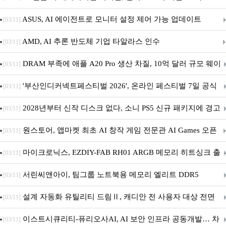
아의 용사’ 재개최 및 풍성한 기념 이벤트 실시!
ASUS, AI 에이전트로 모니터 설정 제어 가능 업데이트
[03/11]
AMD, AI 추론 반도체 기업 타알라스 인수
[03/11]
DRAM 부족에 애플 A20 Pro 생산 차질, 10억 달러 규모 웨이
[03/11]
퍼 대기
'부산인디커넥트페스티벌 2026', 온라인 페스티벌 7일 공식
[03/11]
개막... 22일간 진행
2028년부터 신작 디스크 없다, 소니 PS5 신규 패키지에 경고
[03/11]
문 추가
원스토어, 앱마켓 최초 AI 창작 게임 전문관 AI Games 오픈
[03/11]
마이크로닉스, EZDIY-FAB RH01 ARGB 메모리 히트싱크 출
[03/11]
시
서린씨앤아이, 팀그룹 노트북용 메모리 엘리트 DDR5
[03/11]
5600MHz 16GB 출시
설계 자동화 유틸리티 드림Ⅱ, 캐디안 전 사용자 대상 전면
[03/11]
무상 배포
이스트시큐리티-퓨리오사AI, AI 보안 인프라 공동개발… 차
[03/11]