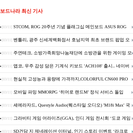
보드나라 최신 기사
STCOM, ROG 20주년 기념 플래그십 메인보드 ASUS ROG
[03/11]
Crosshair X870E EDITION 20 국내 출시 예정
벤틀리, 광주 신세계백화점서 호남지역 최초 브랜드 팝업 오
[03/11]
픈
주연테크, 소방가족희망나눔재단에 소방관을 위한 게이밍 모
[03/11]
니터·스마트 펫 침대 기부
앱코, 우주 감성 담은 기계식 키보드 'ACH108' 출시.. 네이버
[03/11]
브랜드데이 기획전 진행
현실적 고성능과 용량에 가격까지,COLORFUL CN600 PRO
[03/11]
M.2 NVMe 디앤디컴 1TB
모바일 파밍 MMORPG ‘히어로 랜드M’ 정식 서비스 돌입
[03/11]
셰에라자드, Questyle Audio(퀘스타일 오디오) 'M18i Max' 국
[03/11]
내 정식 출시
그라비티 게임 어라이즈(GGA), 인디 게임 전시회 ‘도쿄 게임
[03/11]
던전 13’ 참가!
SD건담 지 제네레이션 이터널, 인기 스토리 이벤트 ‘라크로
[03/11]