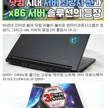
90년대 인터넷 붐과 닷컴 버블이 불러온 썬마이크로시스템즈 전
성기, 그리고 x86 서버의 등장 [PC흥망사 18-2]
QHD+ 240Hz로 즐기는 고성능 게이밍 노트북, MSI 크로스헤어
16 HX E14WGK-i9 QHD+