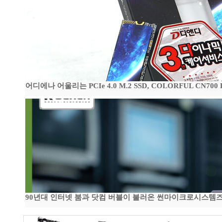
어디에나 어울리는 PCIe 4.0 M.2 SSD, COLORFUL CN700
90년대 인터넷 붐과 닷컴 버블이 불러온 썬마이크로시스템즈 전성