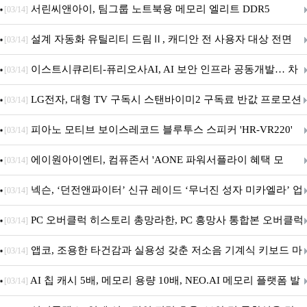
시
서린씨앤아이, 팀그룹 노트북용 메모리 엘리트 DDR5
[03/14]
5600MHz 16GB 출시
설계 자동화 유틸리티 드림Ⅱ, 캐디안 전 사용자 대상 전면
[03/14]
무상 배포
이스트시큐리티-퓨리오사AI, AI 보안 인프라 공동개발… 차
[03/14]
세대 AI 보안 플랫폼 구축
LG전자, 대형 TV 구독시 스탠바이미2 구독료 반값 프로모션
[03/14]
피아노 모티브 보이스레코드 블루투스 스피커 'HR-VR220'
[03/14]
출시
에이원아이엔티, 컴퓨존서 'AONE 파워서플라이 혜택 모
[03/14]
음.ZIP' 이벤트 진행
넥슨, ‘던전앤파이터’ 신규 레이드 ‘무너진 성자 미카엘라’ 업
[03/14]
데이트!
PC 오버클럭 히스토리 총망라한, PC 흥망사 통합본 오버클럭
[03/14]
특집(1-4편)
앱코, 조용한 타건감과 실용성 갖춘 저소음 기계식 키보드 마
[03/14]
우스 세트 'KM580' 출시
AI 칩 캐시 5배, 메모리 용량 10배, NEO.AI 메모리 플랫폼 발
[03/14]