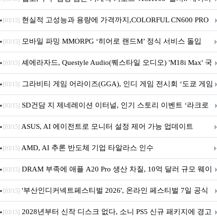
브랜드데이 기획전 진행
현실적 고성능과 용량에 가격까지,COLORFUL CN600 PRO
[03/15]
M.2 NVMe 디앤디컴 1TB
모바일 파밍 MMORPG ‘히어로 랜드M’ 정식 서비스 돌입
[03/15]
셰에라자드, Questyle Audio(퀘스타일 오디오) 'M18i Max' 국
[03/15]
내 정식 출시
그라비티 게임 어라이즈(GGA), 인디 게임 전시회 ‘도쿄 게임
[03/15]
던전 13’ 참가!
SD건담 지 제네레이션 이터널, 인기 스토리 이벤트 ‘라크로
[03/15]
아의 용사’ 재개최 및 풍성한 기념 이벤트 실시!
ASUS, AI 에이전트로 모니터 설정 제어 가능 업데이트
[03/15]
AMD, AI 추론 반도체 기업 타알라스 인수
[03/15]
DRAM 부족에 애플 A20 Pro 생산 차질, 10억 달러 규모 웨이
[03/15]
퍼 대기
'부산인디커넥트페스티벌 2026', 온라인 페스티벌 7일 공식
[03/15]
개막... 22일간 진행
2028년부터 신작 디스크 없다, 소니 PS5 신규 패키지에 경고
[03/15]