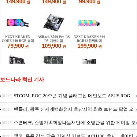
보드나라 최신 기사
STCOM, ROG 20주년 기념 플래그십 메인보드 ASUS ROG
[03/15]
Crosshair X870E EDITION 20 국내 출시 예정
벤틀리, 광주 신세계백화점서 호남지역 최초 브랜드 팝업 오
[03/15]
픈
주연테크, 소방가족희망나눔재단에 소방관을 위한 게이밍 모
[03/15]
니터·스마트 펫 침대 기부
앱코, 우주 감성 담은 기계식 키보드 'ACH108' 출시.. 네이버
[03/15]