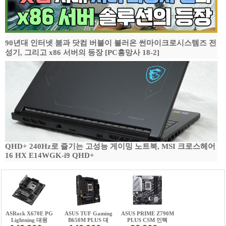
90년대 인터넷 붐과 닷컴 버블이 불러온 썬마이크로시스템즈 전
성기, 그리고 x86 서버의 등장 [PC흥망사 18-2]
QHD+ 240Hz로 즐기는 고성능 게이밍 노트북, MSI 크로스헤어
16 HX E14WGK-i9 QHD+