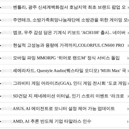
Crosshair X870E EDITION 20 국내 출시 예정
벤틀리, 광주 신세계백화점서 호남지역 최초 브랜드 팝업 오
[03/15]
픈
주연테크, 소방가족희망나눔재단에 소방관을 위한 게이밍 모
[03/15]
니터·스마트 펫 침대 기부
앱코, 우주 감성 담은 기계식 키보드 'ACH108' 출시.. 네이버
[03/15]
브랜드데이 기획전 진행
현실적 고성능과 용량에 가격까지,COLORFUL CN600 PRO
[03/15]
M.2 NVMe 디앤디컴 1TB
모바일 파밍 MMORPG ‘히어로 랜드M’ 정식 서비스 돌입
[03/15]
셰에라자드, Questyle Audio(퀘스타일 오디오) 'M18i Max' 국
[03/15]
내 정식 출시
그라비티 게임 어라이즈(GGA), 인디 게임 전시회 ‘도쿄 게임
[03/15]
던전 13’ 참가!
SD건담 지 제네레이션 이터널, 인기 스토리 이벤트 ‘라크로
[03/15]
아의 용사’ 재개최 및 풍성한 기념 이벤트 실시!
ASUS, AI 에이전트로 모니터 설정 제어 가능 업데이트
[03/15]
AMD, AI 추론 반도체 기업 타알라스 인수
[03/15]