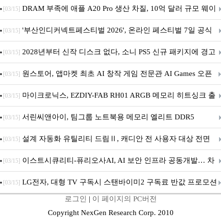
DRAM 부족에 애플 A20 Pro 생산 차질, 10억 달러 규모 웨이
[03/15]
퍼 대기
'부산인디커넥트페스티벌 2026', 온라인 페스티벌 7일 공식
[03/15]
개막... 22일간 진행
2028년부터 신작 디스크 없다, 소니 PS5 신규 패키지에 경고
[03/15]
문 추가
원스토어, 앱마켓 최초 AI 창작 게임 전문관 AI Games 오픈
[03/15]
마이크로닉스, EZDIY-FAB RH01 ARGB 메모리 히트싱크 출
[03/15]
시
서린씨앤아이, 팀그룹 노트북용 메모리 엘리트 DDR5
[03/15]
5600MHz 16GB 출시
설계 자동화 유틸리티 드림Ⅱ, 캐디안 전 사용자 대상 전면
[03/15]
무상 배포
이스트시큐리티-퓨리오사AI, AI 보안 인프라 공동개발… 차
[03/15]
세대 AI 보안 플랫폼 구축
LG전자, 대형 TV 구독시 스탠바이미2 구독료 반값 프로모션
[03/15]
로그인
|
이 페이지의 PC버전
Copyright NexGen Research Corp. 2010