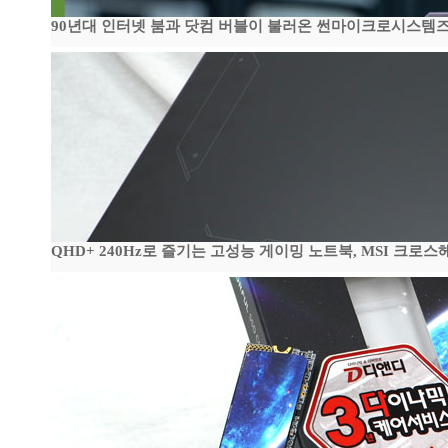
90년대 인터넷 붐과 닷컴 버블이 불러온 썬마이크로시스템즈 전성
QHD+ 240Hz로 즐기는 고성능 게이밍 노트북, MSI 크로스헤어 