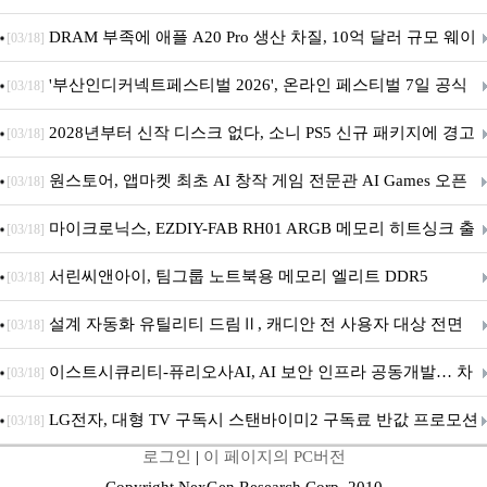
DRAM 부족에 애플 A20 Pro 생산 차질, 10억 달러 규모 웨이
[03/18]
퍼 대기
'부산인디커넥트페스티벌 2026', 온라인 페스티벌 7일 공식
[03/18]
개막... 22일간 진행
2028년부터 신작 디스크 없다, 소니 PS5 신규 패키지에 경고
[03/18]
문 추가
원스토어, 앱마켓 최초 AI 창작 게임 전문관 AI Games 오픈
[03/18]
마이크로닉스, EZDIY-FAB RH01 ARGB 메모리 히트싱크 출
[03/18]
시
서린씨앤아이, 팀그룹 노트북용 메모리 엘리트 DDR5
[03/18]
5600MHz 16GB 출시
설계 자동화 유틸리티 드림Ⅱ, 캐디안 전 사용자 대상 전면
[03/18]
무상 배포
이스트시큐리티-퓨리오사AI, AI 보안 인프라 공동개발… 차
[03/18]
세대 AI 보안 플랫폼 구축
LG전자, 대형 TV 구독시 스탠바이미2 구독료 반값 프로모션
[03/18]
로그인
|
이 페이지의 PC버전