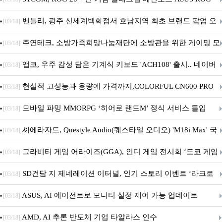
Crosshair X870E EDITION 20 국내 출시 예정
벤틀리, 광주 신세계백화점서 호남지역 최초 브랜드 팝업 오
[03/18]
픈
주연테크, 소방가족희망나눔재단에 소방관을 위한 게이밍 모
[03/18]
니터·스마트 펫 침대 기부
앱코, 우주 감성 담은 기계식 키보드 'ACH108' 출시.. 네이버
[03/18]
브랜드데이 기획전 진행
현실적 고성능과 용량에 가격까지,COLORFUL CN600 PRO
[03/18]
M.2 NVMe 디앤디컴 1TB
모바일 파밍 MMORPG ‘히어로 랜드M’ 정식 서비스 돌입
[03/18]
셰에라자드, Questyle Audio(퀘스타일 오디오) 'M18i Max' 국
[03/18]
내 정식 출시
그라비티 게임 어라이즈(GGA), 인디 게임 전시회 ‘도쿄 게임
[03/18]
던전 13’ 참가!
SD건담 지 제네레이션 이터널, 인기 스토리 이벤트 ‘라크로
[03/18]
아의 용사’ 재개최 및 풍성한 기념 이벤트 실시!
ASUS, AI 에이전트로 모니터 설정 제어 가능 업데이트
[03/18]
AMD, AI 추론 반도체 기업 타알라스 인수
[03/18]