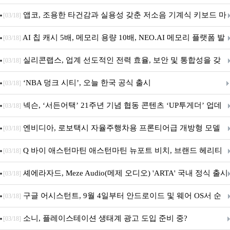
특집(1-4편)
앱코, 조용한 타건감과 실용성 갖춘 저소음 기계식 키보드 마
[03/18]
우스 세트 'KM580' 출시
AI 칩 캐시 5배, 메모리 용량 10배, NEO.AI 메모리 플랫폼 발
[03/18]
표
실리콘랩스, 업계 선도적인 전력 효율, 보안 및 통합성을 갖
[03/18]
춘 초저전력 블루투스 LE SoC ‘BG2B’ 공개
‘NBA 덩크 시티’, 오늘 한국 공식 출시
[03/18]
넥슨, ‘서든어택’ 21주년 기념 협동 콘텐츠 ‘UP투게더’ 업데
[03/18]
이트
엔비디아, 로보택시 자율주행차용 프론티어급 개방형 모델
[03/18]
‘알파마요 2 슈퍼’ 상업적 이용 가능
Q 바이 애스턴마틴 애스턴마틴 뉴포트 비치, 브랜드 헤리티
[03/18]
지 담은 ‘헤리티지 에디션 컬렉션’ 공개
셰에라자드, Meze Audio(메제 오디오) 'ARTA' 국내 정식 출시
[03/18]
구글 어시스턴트, 9월 4일부터 안드로이드 및 웨어 OS서 순
[03/18]
차 서비스 종료
소니, 플레이스테이션 생태계 광고 도입 준비 중?
[03/18]