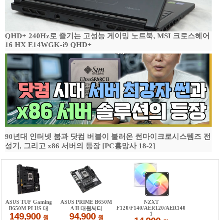
QHD+ 240Hz로 즐기는 고성능 게이밍 노트북, MSI 크로스헤어
16 HX E14WGK-i9 QHD+
90년대 인터넷 붐과 닷컴 버블이 불러온 썬마이크로시스템즈 전
성기, 그리고 x86 서버의 등장 [PC흥망사 18-2]