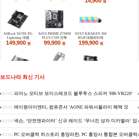
보드나라 최신 기사
피아노 모티브 보이스레코드 블루투스 스피커 'HR-VR220'
[03/18]
출시
에이원아이엔티, 컴퓨존서 'AONE 파워서플라이 혜택 모
[03/18]
음.ZIP' 이벤트 진행
넥슨, ‘던전앤파이터’ 신규 레이드 ‘무너진 성자 미카엘라’ 업
[03/18]
데이트!
PC 오버클럭 히스토리 총망라한, PC 흥망사 통합본 오버클럭
[03/18]