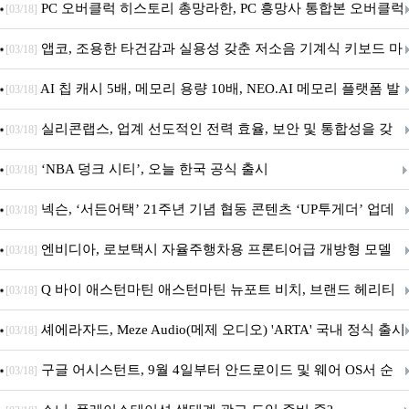
데이트!
PC 오버클럭 히스토리 총망라한, PC 흥망사 통합본 오버클럭
[03/18]
특집(1-4편)
앱코, 조용한 타건감과 실용성 갖춘 저소음 기계식 키보드 마
[03/18]
우스 세트 'KM580' 출시
AI 칩 캐시 5배, 메모리 용량 10배, NEO.AI 메모리 플랫폼 발
[03/18]
표
실리콘랩스, 업계 선도적인 전력 효율, 보안 및 통합성을 갖
[03/18]
춘 초저전력 블루투스 LE SoC ‘BG2B’ 공개
‘NBA 덩크 시티’, 오늘 한국 공식 출시
[03/18]
넥슨, ‘서든어택’ 21주년 기념 협동 콘텐츠 ‘UP투게더’ 업데
[03/18]
이트
엔비디아, 로보택시 자율주행차용 프론티어급 개방형 모델
[03/18]
‘알파마요 2 슈퍼’ 상업적 이용 가능
Q 바이 애스턴마틴 애스턴마틴 뉴포트 비치, 브랜드 헤리티
[03/18]
지 담은 ‘헤리티지 에디션 컬렉션’ 공개
셰에라자드, Meze Audio(메제 오디오) 'ARTA' 국내 정식 출시
[03/18]
구글 어시스턴트, 9월 4일부터 안드로이드 및 웨어 OS서 순
[03/18]