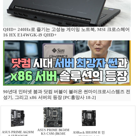
QHD+ 240Hz로 즐기는 고성능 게이밍 노트북, MSI 크로스헤어
16 HX E14WGK-i9 QHD+
90년대 인터넷 붐과 닷컴 버블이 불러온 썬마이크로시스템즈 전
성기, 그리고 x86 서버의 등장 [PC흥망사 18-2]