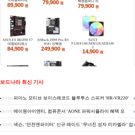
보드나라 최신 기사
피아노 모티브 보이스레코드 블루투스 스피커 'HR-VR220'
[03/18]
출시
에이원아이엔티, 컴퓨존서 'AONE 파워서플라이 혜택 모
[03/18]
음.ZIP' 이벤트 진행
넥슨, ‘던전앤파이터’ 신규 레이드 ‘무너진 성자 미카엘라’ 업
[03/18]