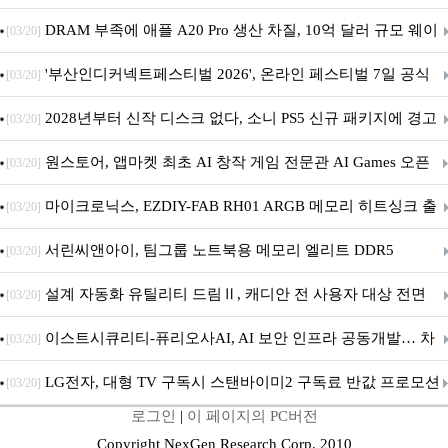
DRAM 부족에 애플 A20 Pro 생산 차질, 10억 달러 규모 웨이
[03/20]
퍼 대기
'부산인디커넥트페스티벌 2026', 온라인 페스티벌 7일 공식
[03/20]
개막... 22일간 진행
2028년부터 신작 디스크 없다, 소니 PS5 신규 패키지에 경고
[03/20]
문 추가
원스토어, 앱마켓 최초 AI 창작 게임 전문관 AI Games 오픈
[03/20]
마이크로닉스, EZDIY-FAB RH01 ARGB 메모리 히트싱크 출
[03/20]
시
서린씨앤아이, 팀그룹 노트북용 메모리 엘리트 DDR5
[03/20]
5600MHz 16GB 출시
설계 자동화 유틸리티 드림Ⅱ, 캐디안 전 사용자 대상 전면
[03/20]
무상 배포
이스트시큐리티-퓨리오사AI, AI 보안 인프라 공동개발… 차
[03/20]
세대 AI 보안 플랫폼 구축
LG전자, 대형 TV 구독시 스탠바이미2 구독료 반값 프로모션
[03/20]
로그인
|
이 페이지의 PC버전
Copyright NexGen Research Corp. 2010