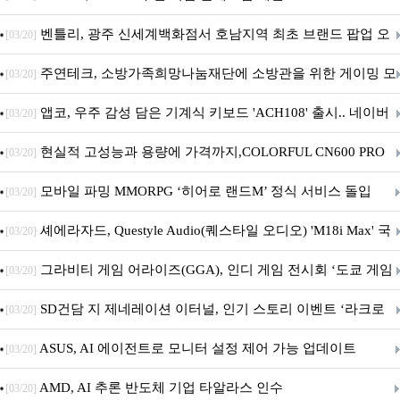
Crosshair X870E EDITION 20 국내 출시 예정
벤틀리, 광주 신세계백화점서 호남지역 최초 브랜드 팝업 오
[03/20]
픈
주연테크, 소방가족희망나눔재단에 소방관을 위한 게이밍 모
[03/20]
니터·스마트 펫 침대 기부
앱코, 우주 감성 담은 기계식 키보드 'ACH108' 출시.. 네이버
[03/20]
브랜드데이 기획전 진행
현실적 고성능과 용량에 가격까지,COLORFUL CN600 PRO
[03/20]
M.2 NVMe 디앤디컴 1TB
모바일 파밍 MMORPG ‘히어로 랜드M’ 정식 서비스 돌입
[03/20]
셰에라자드, Questyle Audio(퀘스타일 오디오) 'M18i Max' 국
[03/20]
내 정식 출시
그라비티 게임 어라이즈(GGA), 인디 게임 전시회 ‘도쿄 게임
[03/20]
던전 13’ 참가!
SD건담 지 제네레이션 이터널, 인기 스토리 이벤트 ‘라크로
[03/20]
아의 용사’ 재개최 및 풍성한 기념 이벤트 실시!
ASUS, AI 에이전트로 모니터 설정 제어 가능 업데이트
[03/20]
AMD, AI 추론 반도체 기업 타알라스 인수
[03/20]