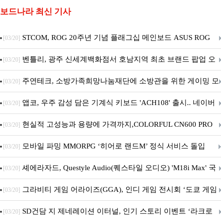
보드나라 최신 기사
STCOM, ROG 20주년 기념 플래그십 메인보드 ASUS ROG
[03/20]
Crosshair X870E EDITION 20 국내 출시 예정
벤틀리, 광주 신세계백화점서 호남지역 최초 브랜드 팝업 오
[03/20]
픈
주연테크, 소방가족희망나눔재단에 소방관을 위한 게이밍 모
[03/20]
니터·스마트 펫 침대 기부
앱코, 우주 감성 담은 기계식 키보드 'ACH108' 출시.. 네이버
[03/20]
브랜드데이 기획전 진행
현실적 고성능과 용량에 가격까지,COLORFUL CN600 PRO
[03/20]
M.2 NVMe 디앤디컴 1TB
모바일 파밍 MMORPG ‘히어로 랜드M’ 정식 서비스 돌입
[03/20]
셰에라자드, Questyle Audio(퀘스타일 오디오) 'M18i Max' 국
[03/20]
내 정식 출시
그라비티 게임 어라이즈(GGA), 인디 게임 전시회 ‘도쿄 게임
[03/20]
던전 13’ 참가!
SD건담 지 제네레이션 이터널, 인기 스토리 이벤트 ‘라크로
[03/20]