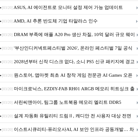
아의 용사’ 재개최 및 풍성한 기념 이벤트 실시!
ASUS, AI 에이전트로 모니터 설정 제어 가능 업데이트
[03/20]
AMD, AI 추론 반도체 기업 타알라스 인수
[03/20]
DRAM 부족에 애플 A20 Pro 생산 차질, 10억 달러 규모 웨이
[03/20]
퍼 대기
'부산인디커넥트페스티벌 2026', 온라인 페스티벌 7일 공식
[03/20]
개막... 22일간 진행
2028년부터 신작 디스크 없다, 소니 PS5 신규 패키지에 경고
[03/20]
문 추가
원스토어, 앱마켓 최초 AI 창작 게임 전문관 AI Games 오픈
[03/20]
마이크로닉스, EZDIY-FAB RH01 ARGB 메모리 히트싱크 출
[03/20]
시
서린씨앤아이, 팀그룹 노트북용 메모리 엘리트 DDR5
[03/20]
5600MHz 16GB 출시
설계 자동화 유틸리티 드림Ⅱ, 캐디안 전 사용자 대상 전면
[03/20]
무상 배포
이스트시큐리티-퓨리오사AI, AI 보안 인프라 공동개발… 차
[03/20]