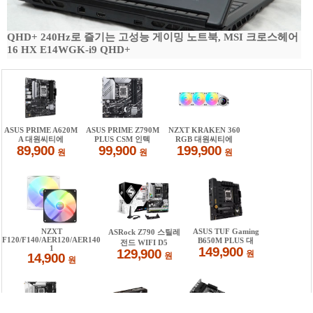
QHD+ 240Hz로 즐기는 고성능 게이밍 노트북, MSI 크로스헤어
16 HX E14WGK-i9 QHD+