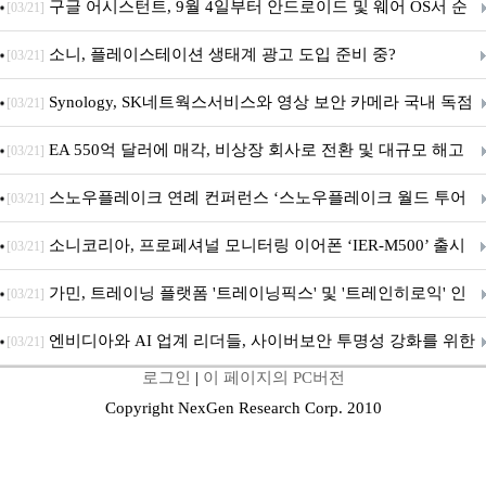
구글 어시스턴트, 9월 4일부터 안드로이드 및 웨어 OS서 순
[03/21]
차 서비스 종료
소니, 플레이스테이션 생태계 광고 도입 준비 중?
[03/21]
Synology, SK네트웍스서비스와 영상 보안 카메라 국내 독점
[03/21]
판매 파트너십 체결
EA 550억 달러에 매각, 비상장 회사로 전환 및 대규모 해고
[03/21]
전망
스노우플레이크 연례 컨퍼런스 ‘스노우플레이크 월드 투어
[03/21]
서울’ 개최
소니코리아, 프로페셔널 모니터링 이어폰 ‘IER-M500’ 출시
[03/21]
가민, 트레이닝 플랫폼 '트레이닝픽스' 및 '트레인히로익' 인
[03/21]
수로 선수와 코치에 맞춤형 훈련 지원 확대
엔비디아와 AI 업계 리더들, 사이버보안 투명성 강화를 위한
[03/21]
로그인
|
이 페이지의 PC버전
SAFE 가이드라인 제안
Copyright NexGen Research Corp. 2010