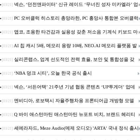
음.ZIP' 이벤트 진행
넥슨, ‘던전앤파이터’ 신규 레이드 ‘무너진 성자 미카엘라’ 업
[03/21]
데이트!
PC 오버클럭 히스토리 총망라한, PC 흥망사 통합본 오버클럭
[03/21]
특집(1-4편)
앱코, 조용한 타건감과 실용성 갖춘 저소음 기계식 키보드 마
[03/21]
우스 세트 'KM580' 출시
AI 칩 캐시 5배, 메모리 용량 10배, NEO.AI 메모리 플랫폼 발
[03/21]
표
실리콘랩스, 업계 선도적인 전력 효율, 보안 및 통합성을 갖
[03/21]
춘 초저전력 블루투스 LE SoC ‘BG2B’ 공개
‘NBA 덩크 시티’, 오늘 한국 공식 출시
[03/21]
넥슨, ‘서든어택’ 21주년 기념 협동 콘텐츠 ‘UP투게더’ 업데
[03/21]
이트
엔비디아, 로보택시 자율주행차용 프론티어급 개방형 모델
[03/21]
‘알파마요 2 슈퍼’ 상업적 이용 가능
Q 바이 애스턴마틴 애스턴마틴 뉴포트 비치, 브랜드 헤리티
[03/21]
지 담은 ‘헤리티지 에디션 컬렉션’ 공개
셰에라자드, Meze Audio(메제 오디오) 'ARTA' 국내 정식 출시
[03/21]