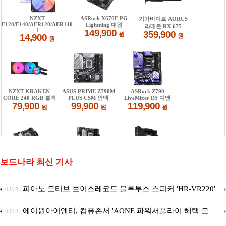
보드나라 최신 기사
피아노 모티브 보이스레코드 블루투스 스피커 'HR-VR220'
[03/21]
출시
에이원아이엔티, 컴퓨존서 'AONE 파워서플라이 혜택 모
[03/21]