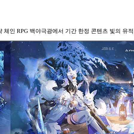
체인 RPG 백야극광에서 기간 한정 콘텐츠 빛의 유적