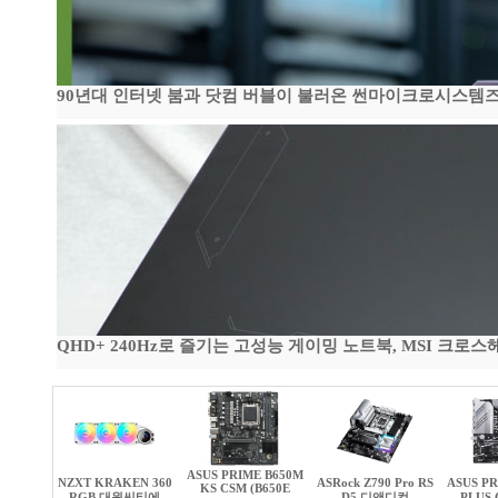
90년대 인터넷 붐과 닷컴 버블이 불러온 썬마이크로시스템즈 전성
QHD+ 240Hz로 즐기는 고성능 게이밍 노트북, MSI 크로스헤어 