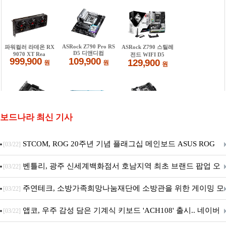
보드나라 최신 기사
STCOM, ROG 20주년 기념 플래그십 메인보드 ASUS ROG
[03/22]
Crosshair X870E EDITION 20 국내 출시 예정
벤틀리, 광주 신세계백화점서 호남지역 최초 브랜드 팝업 오
[03/22]
픈
주연테크, 소방가족희망나눔재단에 소방관을 위한 게이밍 모
[03/22]
니터·스마트 펫 침대 기부
앱코, 우주 감성 담은 기계식 키보드 'ACH108' 출시.. 네이버
[03/22]