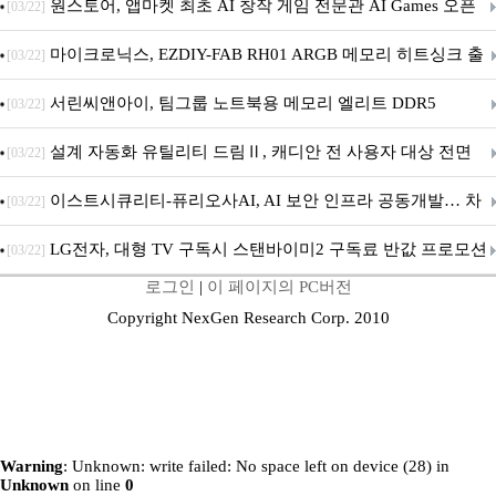
문 추가
원스토어, 앱마켓 최초 AI 창작 게임 전문관 AI Games 오픈
[03/22]
마이크로닉스, EZDIY-FAB RH01 ARGB 메모리 히트싱크 출
[03/22]
시
서린씨앤아이, 팀그룹 노트북용 메모리 엘리트 DDR5
[03/22]
5600MHz 16GB 출시
설계 자동화 유틸리티 드림Ⅱ, 캐디안 전 사용자 대상 전면
[03/22]
무상 배포
이스트시큐리티-퓨리오사AI, AI 보안 인프라 공동개발… 차
[03/22]
세대 AI 보안 플랫폼 구축
LG전자, 대형 TV 구독시 스탠바이미2 구독료 반값 프로모션
[03/22]
로그인
|
이 페이지의 PC버전
Copyright NexGen Research Corp. 2010
Warning
: Unknown: write failed: No space left on device (28) in
Unknown
on line
0