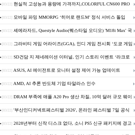
브랜드데이 기획전 진행
현실적 고성능과 용량에 가격까지,COLORFUL CN600 PRO
[03/22]
M.2 NVMe 디앤디컴 1TB
모바일 파밍 MMORPG ‘히어로 랜드M’ 정식 서비스 돌입
[03/22]
셰에라자드, Questyle Audio(퀘스타일 오디오) 'M18i Max' 국
[03/22]
내 정식 출시
그라비티 게임 어라이즈(GGA), 인디 게임 전시회 ‘도쿄 게임
[03/22]
던전 13’ 참가!
SD건담 지 제네레이션 이터널, 인기 스토리 이벤트 ‘라크로
[03/22]
아의 용사’ 재개최 및 풍성한 기념 이벤트 실시!
ASUS, AI 에이전트로 모니터 설정 제어 가능 업데이트
[03/22]
AMD, AI 추론 반도체 기업 타알라스 인수
[03/22]
DRAM 부족에 애플 A20 Pro 생산 차질, 10억 달러 규모 웨이
[03/22]
퍼 대기
'부산인디커넥트페스티벌 2026', 온라인 페스티벌 7일 공식
[03/22]
개막... 22일간 진행
2028년부터 신작 디스크 없다, 소니 PS5 신규 패키지에 경고
[03/22]